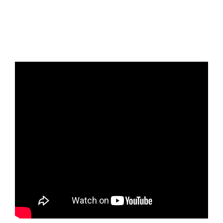
ללימודי
חברי הסגל והמרצים בחוג לשיחה אישית
אנגלית
ועברית
מזווית אחרת.
תואר
שני
המרכז
הקדם
אקדמי
לימודי
חוץ
והמשך
מתעניינים