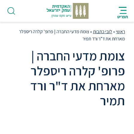
ניווט
סרגל
חיפוש
לתחתית
AR
ניווט
לתוכן
העמוד
תפריט
מרכזי
ראשי
»
לובי כתבות
»
צומת מדעי החברה | פרופ’ קלרה ריספלר
מארחת את ד”ר ורד תמיר
צומת מדעי החברה |
פודקאסט
פרופ' קלרה ריספלר
מארחת את ד"ר ורד
אודות
תמיר
תואר
ראשון
פודקאסט מבית היוצר של החוג הרב תחומי
במדעי החברה והחוג לתקשורת' בכל פרק
היחידה
הפרופ' וראש החוג קלרה ריספלר מארחת