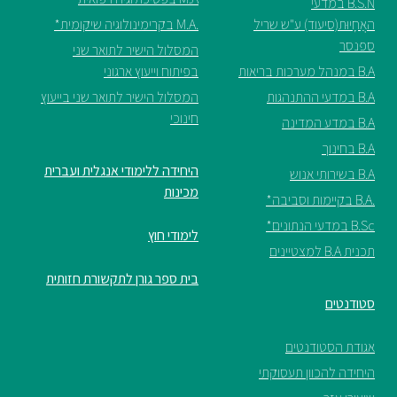
B.S.N במדעי
האֲחָיוּת(סיעוד) ע"ש שריל
.M.A בקרימינולוגיה שיקומית*
ספנסר
המסלול הישיר לתואר שני
B.A במנהל מערכות בריאות
בפיתוח וייעוץ ארגוני
B.A במדעי ההתנהגות
המסלול הישיר לתואר שני בייעוץ
חינוכי
B.A במדע המדינה
B.A בחינוך
היחידה ללימודי אנגלית ועברית
B.A בשירותי אנוש
מכינות
.B.A בקיימות וסביבה*
B.Sc במדעי הנתונים*
לימודי חוץ
תכנית B.A למצטיינים
בית ספר גורן לתקשורת חזותית
סטודנטים
אגודת הסטודנטים
היחידה להכוון תעסוקתי