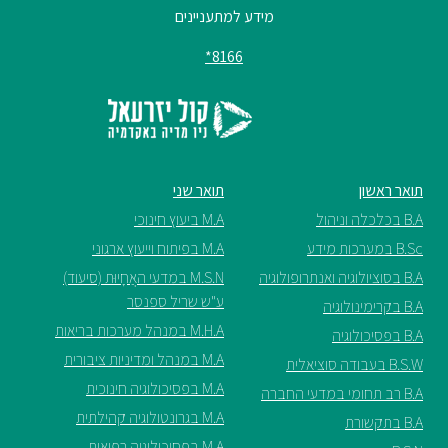
מידע למתעניינים
ספריה
8166*
משרתי
מילואים
וכוחות
הביטחון
תואר ראשון
תואר שני
–
זכויות
B.A בכלכלה וניהול
M.A ביעוץ חינוכי
והטבות
B.Sc במערכות מידע
M.A בפיתוח וייעוץ ארגוני
B.A בסוציולוגיה ואנתרופולוגיה
M.S.N במדעי האֲחָיוּת (סיעוד)
ע"ש שריל ספנסר
B.A בקרימינולוגיה
M.H.A במנהל מערכות בריאות
B.A בפסיכולוגיה
M.A במנהל ומדיניות ציבורית
B.S.W בעבודה סוציאלית
הרשמו
M.A בפסיכולוגיה חינוכית
B.A רב תחומי במדעי החברה
עכשיו
M.A בגרונטולוגיה קהילתית
B.A בתקשורת
M.A בפסיכולוגיה רפואית