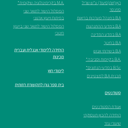
האֲחָיוּת(סיעוד) ע"ש שריל
.M.A בקרימינולוגיה שיקומית*
ספנסר
המסלול הישיר לתואר שני
B.A במנהל מערכות בריאות
בפיתוח וייעוץ ארגוני
B.A במדעי ההתנהגות
המסלול הישיר לתואר שני בייעוץ
חינוכי
B.A במדע המדינה
B.A בחינוך
היחידה ללימודי אנגלית ועברית
B.A בשירותי אנוש
מכינות
.B.A בקיימות וסביבה*
B.Sc במדעי הנתונים*
לימודי חוץ
תכנית B.A למצטיינים
בית ספר גורן לתקשורת חזותית
סטודנטים
אגודת הסטודנטים
היחידה להכוון תעסוקתי
שיעורי עזר