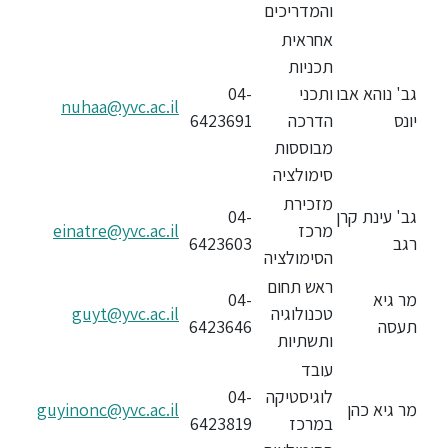
והמדריכים
סטודנטים
אחראית
תכניות
גב' נוהא אבו
ותכני
04-
בוגרים
nuhaa@yvc.ac.il
יונס
הדרכה
6423691‏
מבוססות
סגל
סימולציה
מזכירת
גב' עינת קרן
04-
שכר
מרכז
einatre@yvc.ac.il
רגב
6423603
לימוד
הסימולציה
ראש תחום
מר גיא
04-
מחקר
טכנולוגיה
guyt@yvc.ac.il
תעסה
6423646
והוראה
ותשתיות
עובד
לוגיסטיקה
04-
היחידה
מר גיא כהן
guyinonc@yvc.ac.il
לבינלאומיות
במרכז
6423819‏