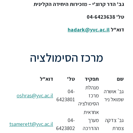
ללימודי
גב' הדר קרוצ'י – מזכירות היחידה הקלינית
אנגלית
ועברית
טל' 04-6423638
דוא"ל
hadark@yvc.ac.il
תואר
שני
מרכז הסימולציה
המרכז
הקדם
אקדמי
שם
תפקיד
טל'
דוא"ל
מנהלת
גב' אושרה
04-
לימודי
מרכז
oshras@yvc.ac.il
חוץ
שמואל ניר
6423801
הסימולציה
והמשך
אחראית
גב' צדקה
מערך
04-
tsamerett@yvc.ac.il
מתעניינים
צמרת
ההדרכה
6423802