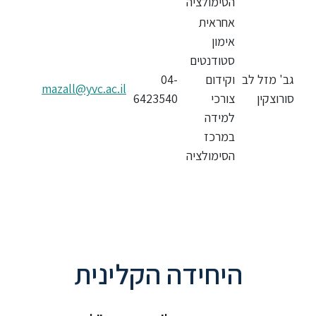
הסימולציה
אחראית
ספריה
אימון
סטודנטים
משרתי
גב' מזל לב
וקידום
04-
mazall@yvc.ac.il
מילואים
סורוצקין
צורכי
6423540
וכוחות
למידה
הביטחון
במרכז
–
זכויות
הסימולציה
והטבות
היחידה הקלינית
הרשמו
עכשיו