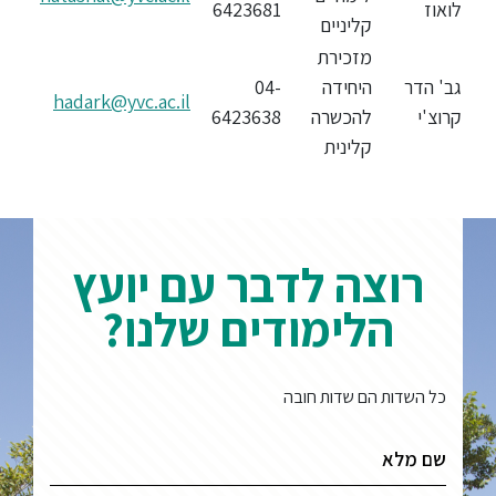
לואוז
6423681‏
קליניים
מזכירת
גב' הדר
היחידה
04-
hadark@yvc.ac.il
קרוצ'י
להכשרה
6423638
קלינית
רוצה לדבר עם יועץ
הלימודים שלנו?
כל השדות הם שדות חובה