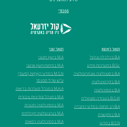
8166*
תואר ראשון
תואר שני
B.A בכלכלה וניהול
M.A ביעוץ חינוכי
B.Sc במערכות מידע
M.A בפיתוח וייעוץ ארגוני
B.A בסוציולוגיה ואנתרופולוגיה
M.S.N במדעי האֲחָיוּת (סיעוד)
ע"ש שריל ספנסר
B.A בקרימינולוגיה
M.H.A במנהל מערכות בריאות
B.A בפסיכולוגיה
M.A במנהל ומדיניות ציבורית
B.S.W בעבודה סוציאלית
M.A בפסיכולוגיה חינוכית
B.A רב תחומי במדעי החברה
M.A בגרונטולוגיה קהילתית
B.A בתקשורת
M.A בפסיכולוגיה רפואית
B.S.N במדעי