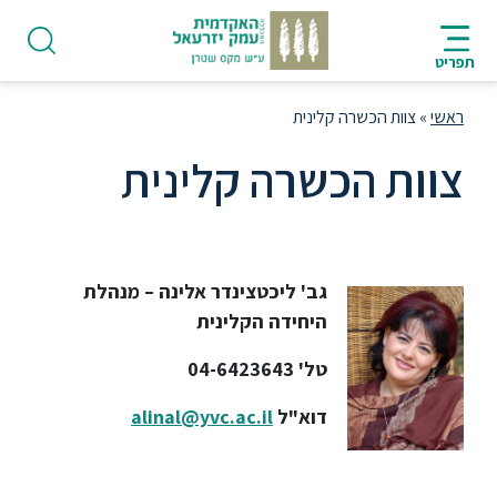
ניווט
סרגל
חיפוש
לתחתית
HE
ניווט
לתוכן
העמוד
תפריט
מרכזי
ראשי
»
צוות הכשרה קלינית
צוות הכשרה קלינית
פודקאסט
גב' ליכטצינדר אלינה – מנהלת
אודות
היחידה הקלינית
טל' 04-6423643
תואר
ראשון
דוא"ל
alinal@yvc.ac.il
היחידה