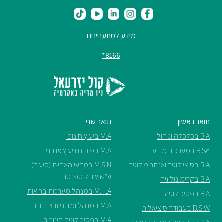
ספריה
מידע למתעניינים
משרתי
8166*
מילואים
וכוחות
הביטחון
–
זכויות
והטבות
תואר ראשון
תואר שני
B.A בכלכלה וניהול
M.A ביעוץ חינוכי
B.Sc במערכות מידע
M.A בפיתוח וייעוץ ארגוני
B.A בסוציולוגיה ואנתרופולוגיה
M.S.N במדעי האֲחָיוּת (סיעוד)
ע"ש שריל ספנסר
B.A בקרימינולוגיה
הרשמו
M.H.A במנהל מערכות בריאות
B.A בפסיכולוגיה
עכשיו
M.A במנהל ומדיניות ציבורית
B.S.W בעבודה סוציאלית
M.A בפסיכולוגיה חינוכית