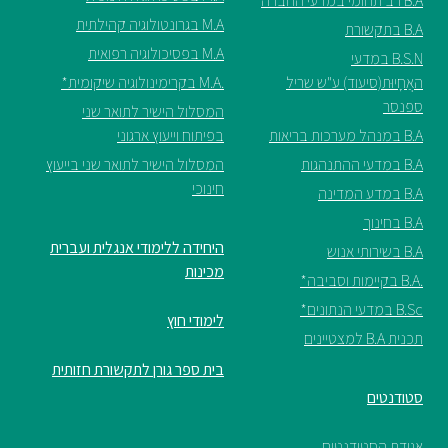
B.A רב תחומי במדעי החברה
M.A בגרונטולוגיה קהילתית
B.A בתקשורת
M.A בפסיכולוגיה רפואית
B.S.N במדעי
האֲחָיוּת(סיעוד) ע"ש שריל
.M.A בקרימינולוגיה שיקומית*
ספנסר
המסלול הישיר לתואר שני
B.A במנהל מערכות בריאות
בפיתוח וייעוץ ארגוני
B.A במדעי ההתנהגות
המסלול הישיר לתואר שני בייעוץ
חינוכי
B.A במדע המדינה
B.A בחינוך
היחידה ללימודי אנגלית ועברית
B.A בשירותי אנוש
מכינות
.B.A בקיימות וסביבה*
B.Sc במדעי הנתונים*
לימודי חוץ
תכנית B.A למצטיינים
בית ספר גורן לתקשורת חזותית
סטודנטים
אגודת הסטודנטים