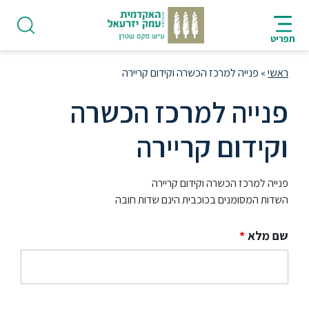
ניווט
סרגל
חיפוש
לתחתית
HE
ניווט
לתוכן
העמוד
תפריט
מרכזי
ראשי
»
פנייה למרכז הכשרה וקידום קריירה
פנייה למרכז הכשרה
וקידום קריירה
פודקאסט
פנייה למרכז הכשרה וקידום קריירה
אודות
השדות המסומנים בכוכבית הינם שדות חובה
תואר
שם מלא
*
ראשון
היחידה