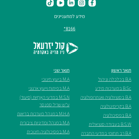
מידע למתעניינים
8166*
תואר ראשון
תואר שני
B.A בכלכלה וניהול
M.A ביעוץ חינוכי
B.Sc במערכות מידע
M.A בפיתוח וייעוץ ארגוני
B.A בסוציולוגיה ואנתרופולוגיה
M.S.N במדעי האֲחָיוּת (סיעוד)
ע"ש שריל ספנסר
B.A בקרימינולוגיה
M.H.A במנהל מערכות בריאות
B.A בפסיכולוגיה
M.A במנהל ומדיניות ציבורית
B.S.W בעבודה סוציאלית
M.A בפסיכולוגיה חינוכית
B.A רב תחומי במדעי החברה