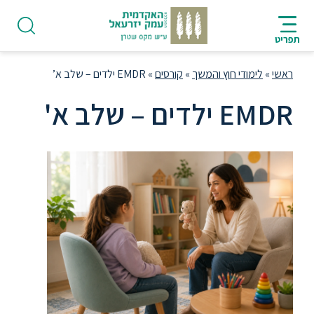
ניווט
סרגל
חיפוש
לתחתית
HE
ניווט
לתוכן
העמוד
תפריט
מרכזי
ראשי
»
לימודי חוץ והמשך
»
קורסים
»
EMDR ילדים – שלב א’
EMDR ילדים – שלב א'
פודקאסט
אודות
תואר
ראשון
היחידה