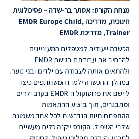
ללימודי
אנגלית
מנחת הקורס: אסתר בר-שדה – פסיכולוגית
ועברית
חינוכית, מדריכה ,EMDR Europe Child
Trainer, מדריכת EMDR
תואר
שני
הכשרה ייעודית למטפלים המעוניינים
להרחיב את עבודתם בגישת EMDR
המרכז
הקדם
ולהתאים אותה לעבודה עם ילדים ובני נוער.
אקדמי
במהלך ההכשרה ילמדו המשתתפים כיצד
ליישם את פרוטוקול ה-EMDR בקרב ילדים
לימודי
חוץ
ומתבגרים, תוך ביצוע ההתאמות
והמשך
ההתפתחותיות הנדרשות לכל אחד משמונת
שלבי הטיפול. הקורס ייקנה כלים מעשיים
מתעניינים
לתכנון והובלת תהליכי טיפול, לחיזוק