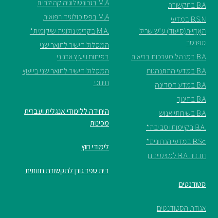
M.A בגרונטולוגיה קהילתית
B.A בתקשורת
M.A בפסיכולוגיה רפואית
B.S.N במדעי
האֲחָיוּת(סיעוד) ע"ש שריל
.M.A בקרימינולוגיה שיקומית*
ספנסר
המסלול הישיר לתואר שני
B.A במנהל מערכות בריאות
בפיתוח וייעוץ ארגוני
B.A במדעי ההתנהגות
המסלול הישיר לתואר שני בייעוץ
חינוכי
B.A במדע המדינה
B.A בחינוך
היחידה ללימודי אנגלית ועברית
B.A בשירותי אנוש
מכינות
.B.A בקיימות וסביבה*
B.Sc במדעי הנתונים*
לימודי חוץ
תכנית B.A למצטיינים
בית ספר גורן לתקשורת חזותית
סטודנטים
אגודת הסטודנטים