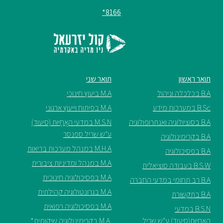
8166*
תואר ראשון
תואר שני
B.A בכלכלה וניהול
M.A ביעוץ חינוכי
B.Sc במערכות מידע
M.A בפיתוח וייעוץ ארגוני
B.A בסוציולוגיה ואנתרופולוגיה
M.S.N במדעי האֲחָיוּת (סיעוד)
ע"ש שריל ספנסר
B.A בקרימינולוגיה
M.H.A במנהל מערכות בריאות
B.A בפסיכולוגיה
M.A במנהל ומדיניות ציבורית
B.S.W בעבודה סוציאלית
M.A בפסיכולוגיה חינוכית
B.A רב תחומי במדעי החברה
M.A בגרונטולוגיה קהילתית
B.A בתקשורת
M.A בפסיכולוגיה רפואית
B.S.N במדעי
האֲחָיוּת(סיעוד) ע"ש שריל
.M.A בקרימינולוגיה שיקומית*