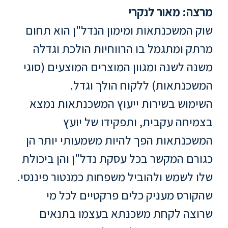
ללימודי
מרצה: מאור לנקרי
אנגלית
ועברית
שוק המשכנתאות ומימון הנדל"ן הוא תחום
מרתק ומתגמל בו הרווחיות הולכת וגדלה
תואר
משנה לשנה ומגוון המוצרים המוצעים (סוגי
שני
המשכנתאות) ללקוח הולך וגדל.
המרכז
השימוש בשירות ייעוץ המשכנתאות נמצא
הקדם
בצמיחה עקבית, ותפקידו של יועץ
אקדמי
המשכנתאות הפך להיות משמעותי יותר הן
כגורם המקשר בכל עסקת נדל"ן והן ביכולת
לימודי
חוץ
שלו לשמש ולהוביל משפחות כמנטור פיננסי.
והמשך
שהקורס מעניק כלים פרקטיים לכל מי
שרוצה לקחת משכנתא בעצמו בתנאים
מתעניינים