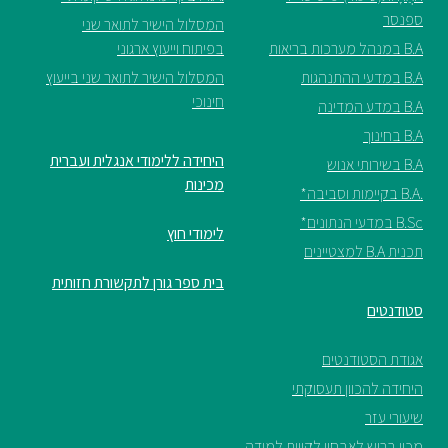
ספנסר
המסלול הישיר לתואר שני
B.A במנהל מערכות בריאות
בפיתוח וייעוץ ארגוני
B.A במדעי ההתנהגות
המסלול הישיר לתואר שני בייעוץ
חינוכי
B.A במדע המדינה
B.A בחינוך
היחידה ללימודי אנגלית ועברית
B.A בשירותי אנוש
מכינות
.B.A בקיימות וסביבה*
B.Sc במדעי הנתונים*
לימודי חוץ
תכנית B.A למצטיינים
בית ספר גורן לתקשורת חזותית
סטודנטים
אגודת הסטודנטים
היחידה להכוון תעסוקתי
שיעורי עזר
מכון ברוש לאבחון לקווית למידה