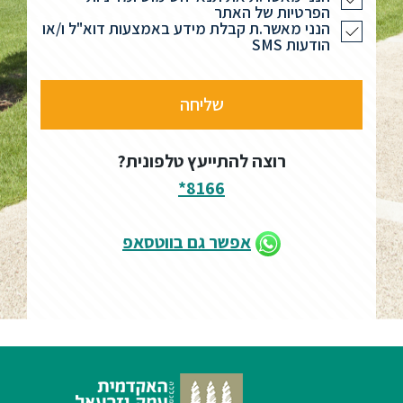
הפרטיות של האתר
הנני מאשר.ת קבלת מידע באמצעות דוא"ל ו/או
ספריה
הודעות SMS
משרתי
מילואים
וכוחות
הביטחון
רוצה להתייעץ טלפונית?
–
8166*
זכויות
והטבות
אפשר גם בווטסאפ
הרשמו
עכשיו