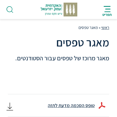
ניווט
סרגל
חיפוש
לתחתית
HE
ניווט
לתוכן
העמוד
תפריט
מרכזי
ראשי
»
מאגר טפסים
מאגר טפסים
פודקאסט
מאגר מרוכז של טפסים עבור הסטודנטים.
אודות
תואר
ראשון
טופס הסכמה מדעת לתזה
היחידה