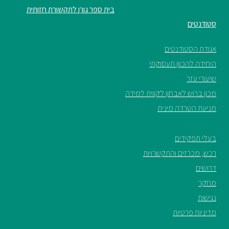
בית ספר גורן לתקשורת חזותית
סטודנטים
אגודת הסטודנטים
היחידה להכוון תעסוקתי
שיעורי עזר
מכון ברוש לאבחון לקווית למידה
מניעת הטרדה מינית
בעלי תפקידים
רכש, מכרזים והתקשרויות
דרושים
מחקר
נגישות
מדיניות פרטיות