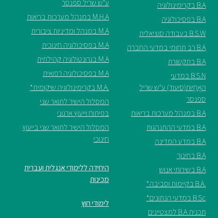
ע"ש שריל ספנסר
B.A בקרימינולוגיה
M.H.A במנהל מערכות בריאות
B.A בפסיכולוגיה
M.A במנהל ומדיניות ציבורית
B.S.W בעבודה סוציאלית
M.A בפסיכולוגיה חינוכית
B.A רב תחומי במדעי החברה
M.A בגרונטולוגיה קהילתית
B.A בתקשורת
M.A בפסיכולוגיה רפואית
B.S.N במדעי
האֲחָיוּת(סיעוד) ע"ש שריל
.M.A בקרימינולוגיה שיקומית*
ספנסר
המסלול הישיר לתואר שני
B.A במנהל מערכות בריאות
בפיתוח וייעוץ ארגוני
B.A במדעי ההתנהגות
המסלול הישיר לתואר שני בייעוץ
חינוכי
B.A במדע המדינה
B.A בחינוך
היחידה ללימודי אנגלית ועברית
B.A בשירותי אנוש
מכינות
.B.A בקיימות וסביבה*
B.Sc במדעי הנתונים*
לימודי חוץ
תכנית B.A למצטיינים