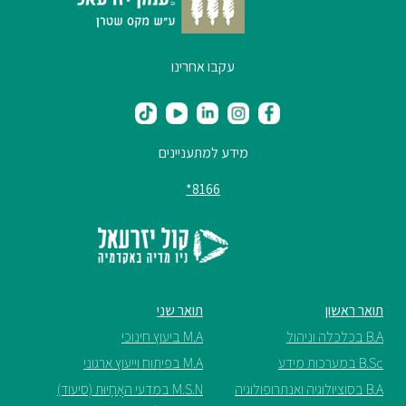
עקבו אחרינו
מידע למתעניינים
8166*
תואר ראשון
תואר שני
B.A בכלכלה וניהול
M.A ביעוץ חינוכי
B.Sc במערכות מידע
M.A בפיתוח וייעוץ ארגוני
B.A בסוציולוגיה ואנתרופולוגיה
M.S.N במדעי האֲחָיוּת (סיעוד)