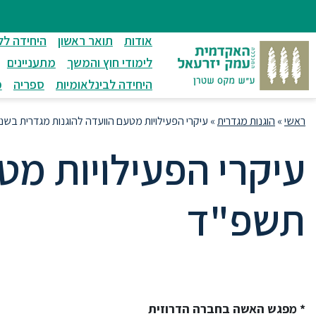
ניווט
סרגל
חיפוש
לתחתית
ניווט
לתוכן
העמוד
אודות
תואר ראשון
היחידה לל
מרכזי
לימודי חוץ והמשך
מתעניינים
היחידה לבינלאומיות
ספריה
מ
ראשי
»
הוגנות מגדרית
»
עיקרי הפעילויות מטעם הוועדה להוגנות מגדרית בש
עיקרי הפעילויות מט
תשפ"ד
*
מפגש האשה בחברה הדרוזית