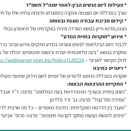
* פעילות ליום הנשים הבין-לאומי שנה"ל תשפ"ד
נערך במכללה יום העצמה והוקרה במסגרתו הרצתה צרויה שלו על חי
* קידום סביבת עבודה מוגנת ובטוחה
הצגה,סדנא ודיון בנושא הטרדה מינית באקדמיה של תיאטרון גבולי
* אירוע "חוקרות בחזית המדע"
לכבוד היום הבינלאומי לנשים ונערות במדע התקיים אירוע וובינר בו
מחקרה בנושא "בינה מלאכותית יוצרת ורגשות סינטטיים: יכולת של LLMs לזהות ולתאר רגשות".
להלן הקישור לוובינר –
ps://webinarservices.biz/hokrot120224
* ריטריט כתיבה
חוקרות במכללה הוזמנו לרטריט של יומיים לשם הידוק שיתופי פעולה
* התקיימו ההרצאות הבאות:
"נשים בחזית ובעורף: התמודדויות בעת המלחמה" מרצה: ד"ר אנבל
"עמידה מול קהל" מרצה: גב' ורד פלדמן
"מעבר בין הדרגות האקדמיות: כתיבת מאמרים – כל מה שרצית לדעת
"טיפים להגשת הצעות מחקר לקרנות חיצוניות" מרצה: פרופ' אביעד ט