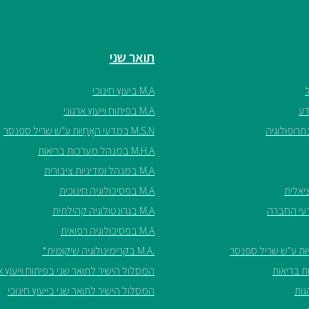
תואר שני
M.A ביעוץ חינוכי
M.A בפיתוח וייעוץ ארגוני
M.S.N במדעי האֲחָיוּת ע"ש שריל ספנסר
M.H.A במנהל מערכות בריאות
M.A במנהל ומדיניות ציבורית
M.A בפסיכולוגיה חינוכית
M.A בגרונטולוגיה קהילתית
M.A בפסיכולוגיה רפואית
.M.A בקרימינולוגיה שיקומית*
המסלול הישיר לתואר שני בפיתוח וייעוץ אר
המסלול הישיר לתואר שני בייעוץ חינוכי