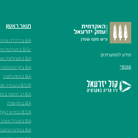
תואר ראשון
B.A בכלכלה וניהול
B.Sc במערכות מידע
מידע למתעניינים
B.A בסוציולוגיה ואנתרופולוגיה
8166*
B.A בקרימינולוגיה
B.A בפסיכולוגיה
B.S.W בעבודה סוציאלית
B.A רב תחומי במדעי החברה
B.A בתקשורת
B.S.N במדעי האֲחָיוּת ע"ש שריל ספנסר
B.A במנהל מערכות בריאות
B.A במדעי ההתנהגות