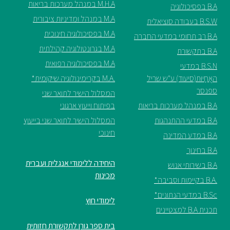
M.H.A במנהל מערכות בריאות
B.A בפסיכולוגיה
M.A במנהל ומדיניות ציבורית
B.S.W בעבודה סוציאלית
M.A בפסיכולוגיה חינוכית
B.A רב תחומי במדעי החברה
M.A בגרונטולוגיה קהילתית
B.A בתקשורת
M.A בפסיכולוגיה רפואית
B.S.N במדעי
האֲחָיוּת(סיעוד) ע"ש שריל
.M.A בקרימינולוגיה שיקומית*
ספנסר
המסלול הישיר לתואר שני
B.A במנהל מערכות בריאות
בפיתוח וייעוץ ארגוני
B.A במדעי ההתנהגות
המסלול הישיר לתואר שני בייעוץ
חינוכי
B.A במדע המדינה
B.A בחינוך
היחידה ללימודי אנגלית ועברית
B.A בשירותי אנוש
מכינות
.B.A בקיימות וסביבה*
B.Sc במדעי הנתונים*
לימודי חוץ
תכנית B.A למצטיינים
בית ספר גורן לתקשורת חזותית