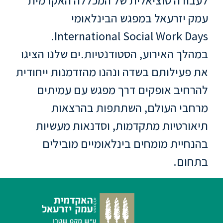
עמק יזרעאל במפגש הבינלאומי
ספריה
International Social Work Days.
משרתי
במהלך האירוע, הסטודנטיות.ים שלנו הציגו
מילואים
את פעילותם בשדה ונהנו מהזדמנות ייחודית
וכוחות
הביטחון
להרחיב אופקים דרך מפגש עם עמיתים
–
מרחבי העולם, השתתפות בהרצאות
זכויות
והטבות
תיאורטיות מתקדמות, וסדנאות מעשיות
בהנחיית מומחים בינלאומיים מובילים
בתחום.
הרשמו
עכשיו