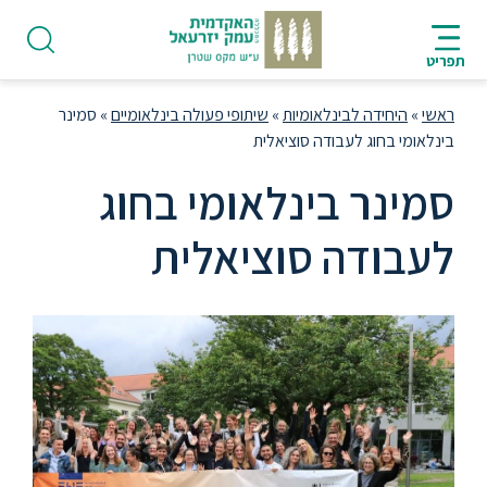
ניווט
סרגל
חיפוש
לתחתית
HE
ניווט
לתוכן
העמוד
תפריט
מרכזי
ראשי
»
היחידה לבינלאומיות
»
שיתופי פעולה בינלאומיים
»
סמינר
בינלאומי בחוג לעבודה סוציאלית
סמינר בינלאומי בחוג
פודקאסט
לעבודה סוציאלית
אודות
תואר
ראשון
היחידה