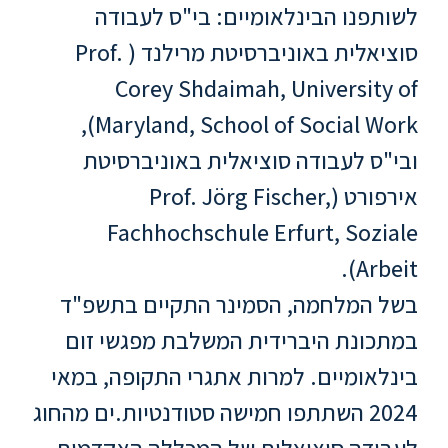
לשותפנו הבינלאומיים: בי"ס לעבודה
סטודנטים
סוציאלית באוניברסיטת מרילנד ( Prof.
Corey Shdaimah, University of
בוגרים
Maryland, School of Social Work),
ובי"ס לעבודה סוציאלית באוניברסיטת
סגל
אירפורט (Prof. Jörg Fischer,
שכר
Fachhochschule Erfurt, Soziale
לימוד
Arbeit).
בשל המלחמה, הסמינר התקיים בתשפ"ד
מחקר
במתכונת היברידית המשלבת מפגשי זום
והוראה
בינלאומיים. למרות אתגרי התקופה, במאי
היחידה
2024 השתתפו חמישה סטודנטיות.ים מהחוג
לבינלאומיות
לעבודה סוציאלית של המכללה האקדמית