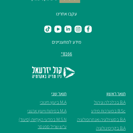
עקבו אחרינו
מידע למתעניינים
8166*
תואר ראשון
תואר שני
B.A בכלכלה וניהול
M.A ביעוץ חינוכי
B.Sc במערכות מידע
M.A בפיתוח וייעוץ ארגוני
B.A בסוציולוגיה ואנתרופולוגיה
M.S.N במדעי האֲחָיוּת (סיעוד)
ע"ש שריל ספנסר
B.A בקרימינולוגיה