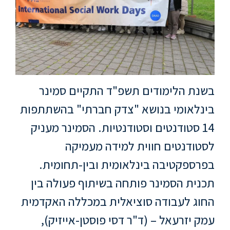
ללימודי
אנגלית
ועברית
תואר
שני
בשנת הלימודים תשפ"ד התקיים סמינר
המרכז
בינלאומי בנושא "צדק חברתי" בהשתתפות
הקדם
14 סטודנטים וסטודנטיות. הסמינר מעניק
אקדמי
לסטודנטים חווית למידה מעמיקה
לימודי
בפרספקטיבה בינלאומית ובין-תחומית.
חוץ
תכנית הסמינר פותחה בשיתוף פעולה בין
והמשך
החוג לעבודה סוציאלית במכללה האקדמית
מתעניינים
עמק יזרעאל – (ד"ר דסי פוסטן-אייזיק),