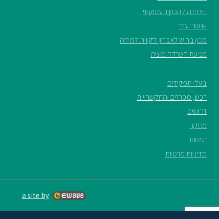
היחידה להכוון תעסוקתי
שיעורי עזר
מכון ברוש לאבחון לקווית למידה
מניעת הטרדה מינית
בעלי תפקידים
רכש, מכרזים והתקשרויות
דרושים
מחקר
נגישות
מדיניות פרטיות
a site by