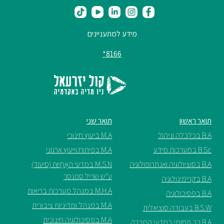
מידע למתעניינים
8166*
תואר ראשון
תואר שני
B.A בכלכלה וניהול
M.A ביעוץ חינוכי
B.Sc במערכות מידע
M.A בפיתוח וייעוץ ארגוני
B.A בסוציולוגיה ואנתרופולוגיה
M.S.N במדעי האֲחָיוּת (סיעוד)
ע"ש שריל ספנסר
B.A בקרימינולוגיה
M.H.A במנהל מערכות בריאות
B.A בפסיכולוגיה
M.A במנהל ומדיניות ציבורית
B.S.W בעבודה סוציאלית
M.A בפסיכולוגיה חינוכית
B.A רב תחומי במדעי החברה