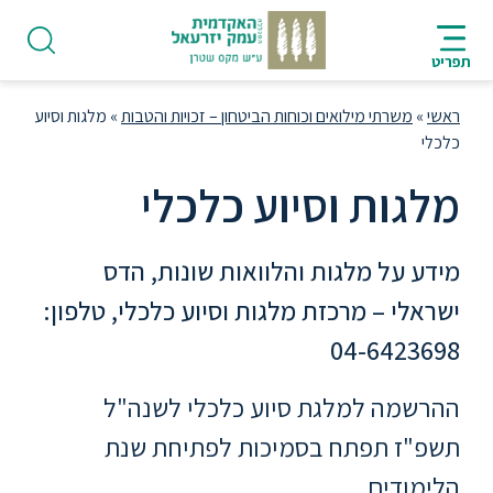
ניווט
סרגל
חיפוש
לתחתית
AR
ניווט
לתוכן
העמוד
תפריט
מרכזי
ראשי
»
משרתי מילואים וכוחות הביטחון – זכויות והטבות
»
מלגות וסיוע
כלכלי
מלגות וסיוע כלכלי
פודקאסט
מידע על מלגות והלוואות שונות, הדס
אודות
ישראלי – מרכזת מלגות וסיוע כלכלי, טלפון:
04-6423698
תואר
ראשון
ההרשמה למלגת סיוע כלכלי לשנה"ל
תשפ"ז תפתח בסמיכות לפתיחת שנת
היחידה
הלימודים.