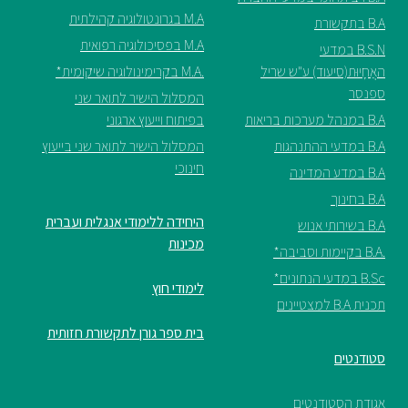
M.A בגרונטולוגיה קהילתית
B.A בתקשורת
M.A בפסיכולוגיה רפואית
B.S.N במדעי
האֲחָיוּת(סיעוד) ע"ש שריל
.M.A בקרימינולוגיה שיקומית*
ספנסר
המסלול הישיר לתואר שני
B.A במנהל מערכות בריאות
בפיתוח וייעוץ ארגוני
B.A במדעי ההתנהגות
המסלול הישיר לתואר שני בייעוץ
חינוכי
B.A במדע המדינה
B.A בחינוך
היחידה ללימודי אנגלית ועברית
B.A בשירותי אנוש
מכינות
.B.A בקיימות וסביבה*
B.Sc במדעי הנתונים*
לימודי חוץ
תכנית B.A למצטיינים
בית ספר גורן לתקשורת חזותית
סטודנטים
אגודת הסטודנטים