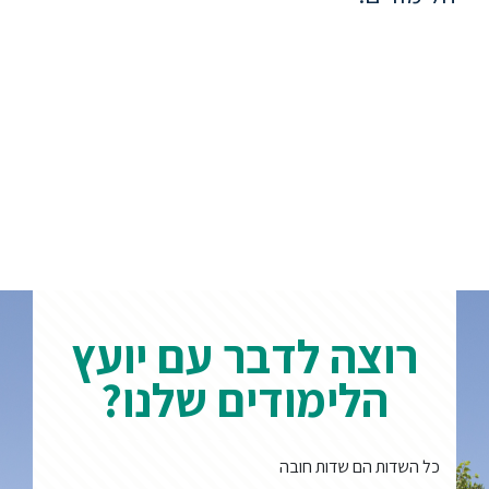
ללימודי
אנגלית
ועברית
תואר
שני
המרכז
הקדם
אקדמי
לימודי
רוצה לדבר עם יועץ
חוץ
הלימודים שלנו?
והמשך
מתעניינים
כל השדות הם שדות חובה