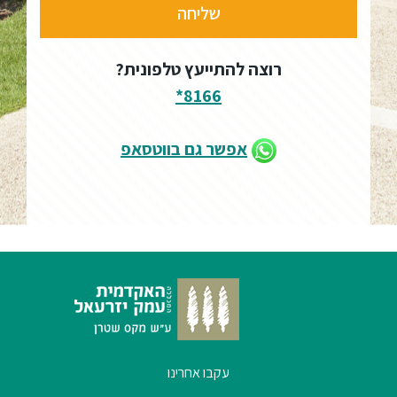
ספריה
רוצה להתייעץ טלפונית?
משרתי
8166*
מילואים
וכוחות
אפשר גם בווטסאפ
הביטחון
–
זכויות
והטבות
הרשמו
עכשיו
עקבו אחרינו