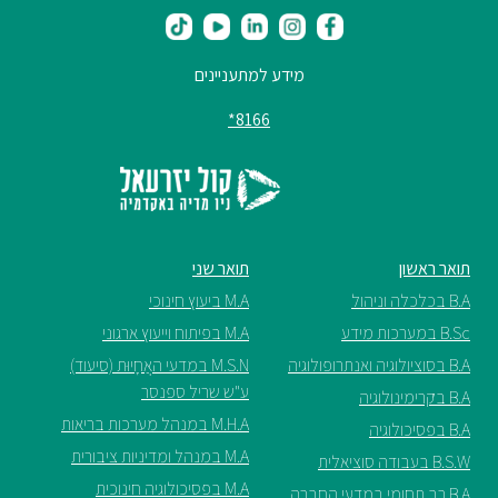
מידע למתעניינים
8166*
תואר ראשון
תואר שני
B.A בכלכלה וניהול
M.A ביעוץ חינוכי
B.Sc במערכות מידע
M.A בפיתוח וייעוץ ארגוני
B.A בסוציולוגיה ואנתרופולוגיה
M.S.N במדעי האֲחָיוּת (סיעוד)
ע"ש שריל ספנסר
B.A בקרימינולוגיה
M.H.A במנהל מערכות בריאות
B.A בפסיכולוגיה
M.A במנהל ומדיניות ציבורית
B.S.W בעבודה סוציאלית
M.A בפסיכולוגיה חינוכית
B.A רב תחומי במדעי החברה