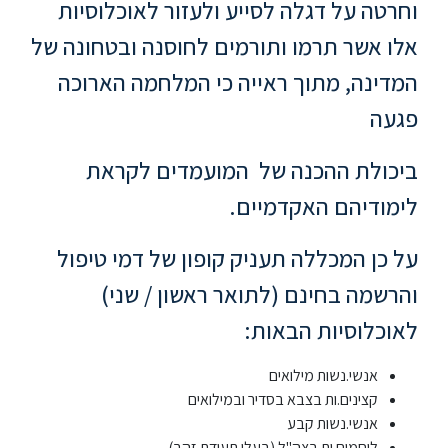
ללימודי
וחרטה על דגלה לסייע ולעזור לאוכלוסיות
אנגלית
אלו אשר תרמו ותורמים לחוסנה ובטחונה של
ועברית
המדינה, מתוך ראייה כי המלחמה הארוכה
תואר
פגעה
שני
ביכולת ההכנה של המועמדים לקראת
המרכז
לימודיהם האקדמיים.
הקדם
אקדמי
על כן המכללה תעניק קופון של דמי טיפול
והרשמה בחינם (לתואר ראשון / שני)
לימודי
לאוכלוסיות הבאות:
חוץ
והמשך
אנשי.נשות מילואים
קצינים.ות בצבא בסדיר ובמילואים
מתעניינים
אנשי.נשות קבע
לוחמים.ות בצה"ל (בעלי תעודת זהב)