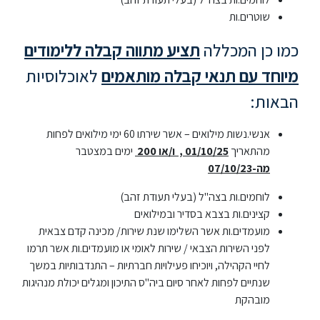
שוטרים.ות
סטודנטים
כמו כן המכללה
תציע מתווה קבלה ללימודים
בוגרים
מיוחד עם תנאי קבלה מותאמים
לאוכלוסיות
הבאות:
סגל
אנשי.נשות מילואים – אשר שירתו 60 ימי מילואים לפחות
מהתאריך
01/10/25 , ו/או 200
ימים במצטבר
שכר
מה-07/10/23
לימוד
לוחמים.ות בצה"ל (בעלי תעודת זהב)
קצינים.ות בצבא בסדיר ובמילואים
מחקר
מועמדים.ות אשר השלימו שנת שירות/ מכינה קדם צבאית
והוראה
לפני השירות הצבאי / שירות לאומי או מועמדים.ות אשר תרמו
לחיי הקהילה, ויוכיחו פעילויות חברתיות – התנדבותיות במשך
שנתיים לפחות לאחר סיום ביה"ס התיכון ומגלים יכולת מנהיגות
היחידה
מובהקת
לבינלאומיות