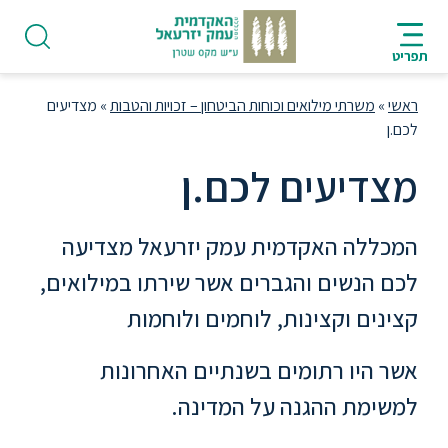
ניווט
סרגל
חיפוש
לתחתית
AR
ניווט
לתוכן
העמוד
תפריט
מרכזי
ראשי
»
משרתי מילואים וכוחות הביטחון – זכויות והטבות
»
מצדיעים
לכם.ן
מצדיעים לכם.ן
פודקאסט
המכללה האקדמית עמק יזרעאל מצדיעה
אודות
לכם הנשים והגברים אשר שירתו במילואים,
קצינים וקצינות, לוחמים ולוחמות
תואר
ראשון
אשר היו רתומים בשנתיים האחרונות
למשימת ההגנה על המדינה.
היחידה