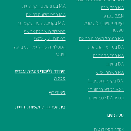
M.A בגרונטולוגיה קהילתית
B.A בתקשורת
M.A בפסיכולוגיה רפואית
B.S.N במדעי
האֲחָיוּת(סיעוד) ע"ש שריל
.M.A בקרימינולוגיה שיקומית*
ספנסר
המסלול הישיר לתואר שני
B.A במנהל מערכות בריאות
בפיתוח וייעוץ ארגוני
B.A במדעי ההתנהגות
המסלול הישיר לתואר שני בייעוץ
חינוכי
B.A במדע המדינה
B.A בחינוך
היחידה ללימודי אנגלית ועברית
B.A בשירותי אנוש
מכינות
.B.A בקיימות וסביבה*
B.Sc במדעי הנתונים*
לימודי חוץ
תכנית B.A למצטיינים
בית ספר גורן לתקשורת חזותית
סטודנטים
אגודת הסטודנטים