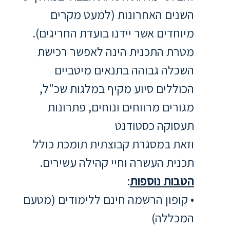
ללימודי
השנים האחרונות (למעט מקרים
אנגלית
ועברית
מיוחדים אשר יידנו בועדת החריגים).
מטרת התכנית הינה לאפשר רכישת
תואר
השכלה גבוהה בתנאים מיטביים
שני
הכוללים סיוע מקיף במלגות שכ"ל,
המרכז
מגורים מרווחים ונוחים, פתרונות
הקדם
תעסוקה כסטודנט
אקדמי
וזאת במסגרת קבוצתית תומכת כולל
לימודי
תכנית העשרה וחיי קהילה עשירים.
חוץ
הטבות נוספות
:
והמשך
• קופון הרשמה חינם ללימודים (מטעם
מתעניינים
המכללה)