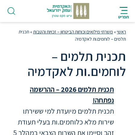
ניווט
סרגל
חיפוש
לתחתית
AR
ניווט
לתוכן
העמוד
תפריט
מרכזי
ראשי
»
משרתי מילואים וכוחות הביטחון – זכויות והטבות
»
תכנית
תלמים – לוחמים.ות לאקדמיה
תכנית תלמים –
פודקאסט
לוחמים.ות לאקדמיה
אודות
תכנית תלמים 2026 – ההרשמה
נפתחה!
תואר
ראשון
תכנית תלמים מיועדת למי ששירתו
שירות מלא כלוחמים.ות בעלי תעודת
היחידה
זהב וסיימו את השרות הצבאי במהלך 5