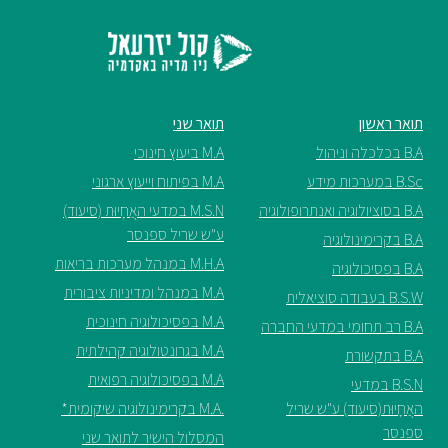
תואר ראשון
תואר שני
B.A בכלכלה וניהול
M.A ביעוץ חינוכי
B.Sc במערכות מידע
M.A בפיתוח וייעוץ ארגוני
B.A בסוציולוגיה ואנתרופולוגיה
M.S.N במדעי האֲחָיוּת (סיעוד)
ע"ש שריל ספנסר
B.A בקרימינולוגיה
M.H.A במנהל מערכות בריאות
B.A בפסיכולוגיה
M.A במנהל ומדיניות ציבורית
B.S.W בעבודה סוציאלית
M.A בפסיכולוגיה חינוכית
B.A רב תחומי במדעי החברה
M.A בגרונטולוגיה קהילתית
B.A בתקשורת
M.A בפסיכולוגיה רפואית
B.S.N במדעי
האֲחָיוּת(סיעוד) ע"ש שריל
.M.A בקרימינולוגיה שיקומית*
ספנסר
המסלול הישיר לתואר שני