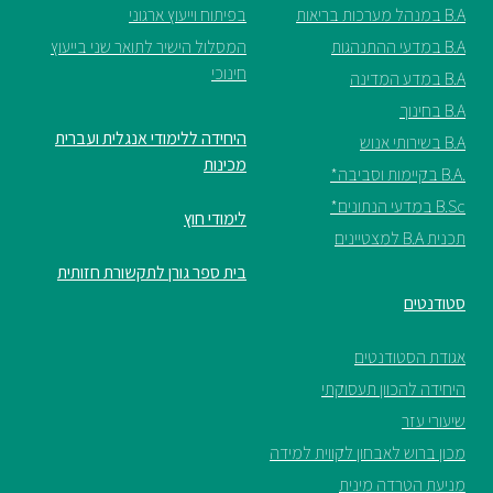
B.A במנהל מערכות בריאות
בפיתוח וייעוץ ארגוני
B.A במדעי ההתנהגות
המסלול הישיר לתואר שני בייעוץ
חינוכי
B.A במדע המדינה
B.A בחינוך
היחידה ללימודי אנגלית ועברית
B.A בשירותי אנוש
מכינות
.B.A בקיימות וסביבה*
B.Sc במדעי הנתונים*
לימודי חוץ
תכנית B.A למצטיינים
בית ספר גורן לתקשורת חזותית
סטודנטים
אגודת הסטודנטים
היחידה להכוון תעסוקתי
שיעורי עזר
מכון ברוש לאבחון לקווית למידה
מניעת הטרדה מינית