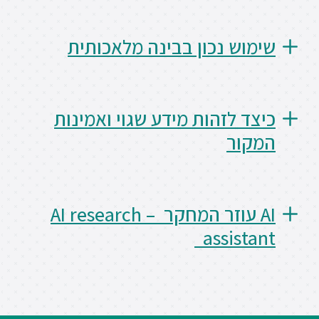
ללימודי
אנגלית
ועברית
שימוש נכון בבינה מלאכותית
תואר
שני
כיצד לזהות מידע שגוי ואמינות
המקור
המרכז
הקדם
אקדמי
AI עוזר המחקר – AI research
לימודי
assistant
חוץ
והמשך
מתעניינים