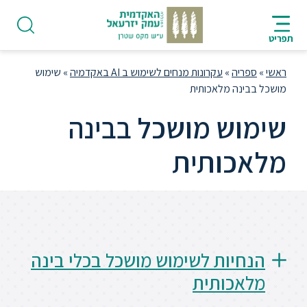
ניווט
סרגל
חיפוש
לתחתית
AR
ניווט
לתוכן
העמוד
תפריט
מרכזי
ראשי
»
ספריה
»
עקרונות מנחים לשימוש ב AI באקדמיה
»
שימוש
מושכל בבינה מלאכותית
שימוש מושכל בבינה
פודקאסט
מלאכותית
אודות
תואר
ראשון
הנחיות לשימוש מושכל בכלי בינה
מלאכותית
היחידה