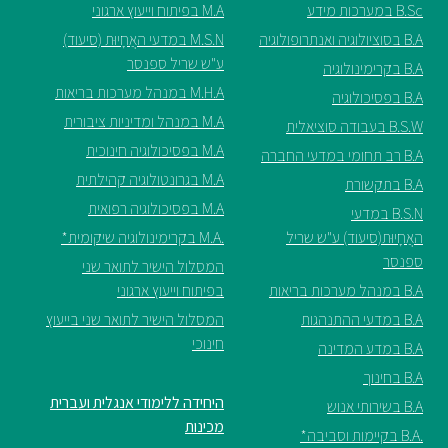
B.Sc במערכות מידע
M.A בפיתוח וייעוץ ארגוני
ספריה
B.A בסוציולוגיה ואנתרופולוגיה
M.S.N במדעי האֲחָיוּת (סיעוד)
ע"ש שריל ספנסר
B.A בקרימינולוגיה
M.H.A במנהל מערכות בריאות
B.A בפסיכולוגיה
משרתי
M.A במנהל ומדיניות ציבורית
מילואים
B.S.W בעבודה סוציאלית
וכוחות
M.A בפסיכולוגיה חינוכית
B.A רב תחומי במדעי החברה
הביטחון
M.A בגרונטולוגיה קהילתית
B.A בתקשורת
–
M.A בפסיכולוגיה רפואית
B.S.N במדעי
זכויות
האֲחָיוּת(סיעוד) ע"ש שריל
.M.A בקרימינולוגיה שיקומית*
והטבות
ספנסר
המסלול הישיר לתואר שני
B.A במנהל מערכות בריאות
בפיתוח וייעוץ ארגוני
B.A במדעי ההתנהגות
המסלול הישיר לתואר שני בייעוץ
חינוכי
B.A במדע המדינה
הרשמו
B.A בחינוך
עכשיו
היחידה ללימודי אנגלית ועברית
B.A בשירותי אנוש
מכינות
.B.A בקיימות וסביבה*