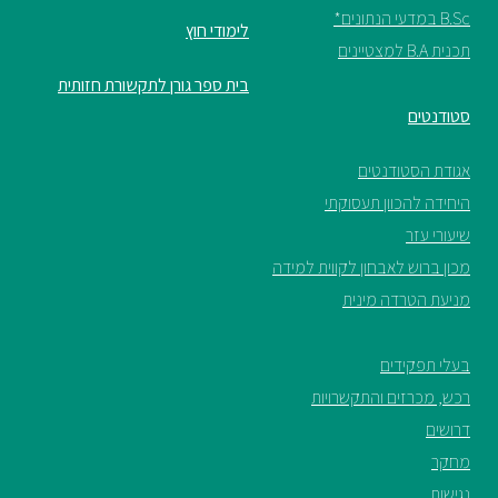
B.Sc במדעי הנתונים*
לימודי חוץ
תכנית B.A למצטיינים
בית ספר גורן לתקשורת חזותית
סטודנטים
אגודת הסטודנטים
היחידה להכוון תעסוקתי
שיעורי עזר
מכון ברוש לאבחון לקווית למידה
מניעת הטרדה מינית
בעלי תפקידים
רכש, מכרזים והתקשרויות
דרושים
מחקר
נגישות