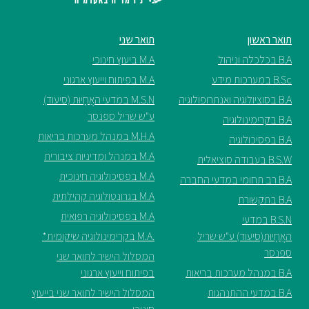
ספריה
תואר ראשון
תואר שני
B.A בכלכלה וניהול
M.A ביעוץ חינוכי
משרתי
B.Sc במערכות מידע
M.A בפיתוח וייעוץ ארגוני
מילואים
B.A בסוציולוגיה ואנתרופולוגיה
M.S.N במדעי האֲחָיוּת (סיעוד)
וכוחות
ע"ש שריל ספנסר
הביטחון
B.A בקרימינולוגיה
–
M.H.A במנהל מערכות בריאות
B.A בפסיכולוגיה
זכויות
M.A במנהל ומדיניות ציבורית
B.S.W בעבודה סוציאלית
והטבות
M.A בפסיכולוגיה חינוכית
B.A רב תחומי במדעי החברה
M.A בגרונטולוגיה קהילתית
B.A בתקשורת
M.A בפסיכולוגיה רפואית
B.S.N במדעי
האֲחָיוּת(סיעוד) ע"ש שריל
.M.A בקרימינולוגיה שיקומית*
ספנסר
המסלול הישיר לתואר שני
הרשמו
B.A במנהל מערכות בריאות
בפיתוח וייעוץ ארגוני
עכשיו
B.A במדעי ההתנהגות
המסלול הישיר לתואר שני בייעוץ