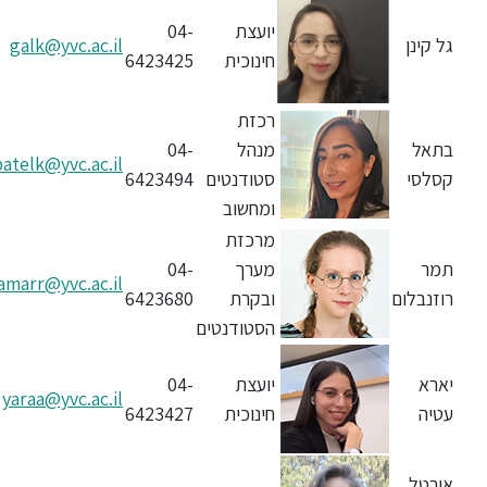
ללימודי
אנגלית
יועצת
04-
גל קינן
galk@yvc.ac.il
ועברית
חינוכית
6423425
רכזת
תואר
שני
בתאל
מנהל
04-
batelk@yvc.ac.il
קסלסי
סטודנטים
6423494
ומחשוב
המרכז
מרכזת
הקדם
אקדמי
תמר
מערך
04-
tamarr@yvc.ac.il
רוזנבלום
ובקרת
6423680
הסטודנטים
לימודי
חוץ
יארא
יועצת
04-
והמשך
yaraa@yvc.ac.il
עטיה
חינוכית
6423427
מתעניינים
אורטל