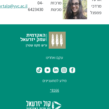
מרכזת
04-
מרדכי
ortalp@yvc.ac.il
סטודנטים
מכינות
6423430
פמפנל
בוגרים
סגל
שכר
עקבו אחרינו
לימוד
מחקר
מידע למתעניינים
והוראה
8166*
היחידה
לבינלאומיות