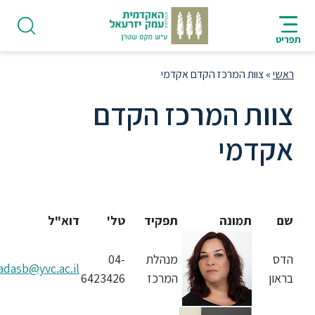
וט
גל
פוש
חתית
HE
וט
כן
מוד
תפריט
זי
ראשי
»
צוות המרכז הקדם אקדמי
צוות המרכז הקדם
אקדמי
פודקאסט
אודות
שם
תמונה
תפקיד
טל'
דוא"ל
תואר
ראשון
הדס
מנהלת
04-
hadasb@yvc.ac.il
בראון
המרכז
6423426
היחידה