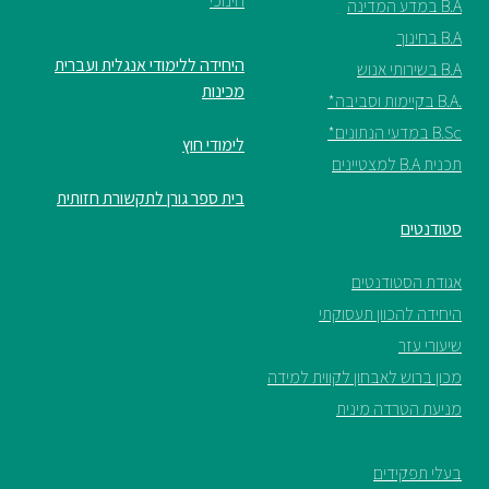
חינוכי
B.A במדע המדינה
B.A בחינוך
היחידה ללימודי אנגלית ועברית
B.A בשירותי אנוש
מכינות
.B.A בקיימות וסביבה*
B.Sc במדעי הנתונים*
לימודי חוץ
תכנית B.A למצטיינים
בית ספר גורן לתקשורת חזותית
סטודנטים
אגודת הסטודנטים
היחידה להכוון תעסוקתי
שיעורי עזר
מכון ברוש לאבחון לקווית למידה
מניעת הטרדה מינית
בעלי תפקידים