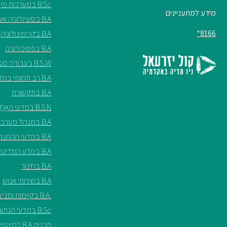
B.Sc במערכות מידע
מידע למתעניינים
B.A בסוציולוגיה ואנתרופולוגיה
8166*
B.A בקרימינולוגיה
B.A בפסיכולוגיה
B.S.W בעבודה סוציאלית
B.A רב תחומי במדעי החברה
B.A בתקשורת
B.S.N במדעי האֲחָיוּת ע"ש שריל ספנסר
B.A במנהל מערכות בריאות
B.A במדעי ההתנהגות
B.A במדע המדינה
B.A בחינוך
B.A בשירותי אנוש
.B.A בקיימות וסביבה*
B.Sc במדעי הנתונים*
תכנית B.A למצטיינים