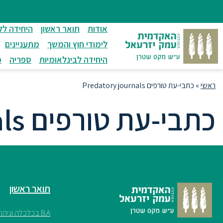
ניווט
סרגל
חיפוש
לתחתית
ניווט
לתוכן
העמוד
אודות
תואר ראשון
היחידה לל
מרכזי
לימודי חוץ והמשך
מתעניינים
היחידה לבינלאומיות
ספריה
מ
ראשי
»
כתבי-עת טורפים Predatory journals
כתבי-עת טורפים Predatory journals
תואר ראשון
B.A בכלכלה וניהול