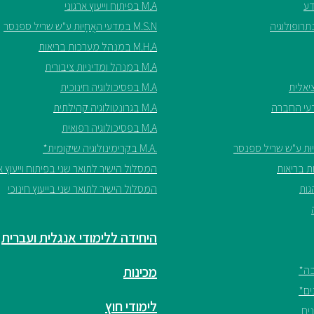
M.A בפיתוח וייעוץ ארגוני
M.S.N במדעי האֲחָיוּת ע"ש שריל ספנסר
M.H.A במנהל מערכות בריאות
M.A במנהל ומדיניות ציבורית
M.A בפסיכולוגיה חינוכית
M.A בגרונטולוגיה קהילתית
M.A בפסיכולוגיה רפואית
.M.A בקרימינולוגיה שיקומית*
המסלול הישיר לתואר שני בפיתוח וייעוץ אר
המסלול הישיר לתואר שני בייעוץ חינוכי
היחידה ללימודי אנגלית ועברית
מכינות
לימודי חוץ