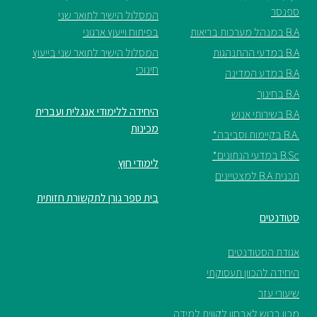
ספנסר
המסלול הישיר לתואר שני
B.A במנהל מערכות בריאות
בפיתוח וייעוץ ארגוני
B.A במדעי ההתנהגות
המסלול הישיר לתואר שני בייעוץ
חינוכי
B.A במדע המדינה
B.A בחינוך
היחידה ללימודי אנגלית ועברית
B.A בשירותי אנוש
מכינות
.B.A בקיימות וסביבה*
B.Sc במדעי הנתונים*
לימודי חוץ
תכנית B.A למצטיינים
בית ספר גורן לתקשורת חזותית
סטודנטים
אגודת הסטודנטים
היחידה להכוון תעסוקתי
שיעורי עזר
מכון ברוש לאבחון לקווית למידה