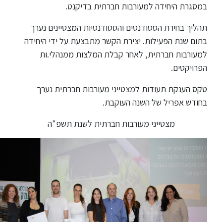
ללימודי
במסגרת היחידה למעורבות חברתית בדיקנט.
אנגלית
ועברית
תהליך בחירת הסטודנטים והסטודנטיות המצטיינים נערך
בתום שנת הפעילות. יצירת הקשר מתבצעת על ידי היחידה
למעורבות חברתית, לאחר קבלת המלצות ממנהלי.ות
תואר
שני
הפרויקטים.
טקס הענקת תעודות למצטייני מעורבות חברתית נערך
המרכז
בחודש אפריל של השנה העוקבת.
הקדם
אקדמי
מצטייני מעורבות חברתית לשנת תשפ"ה
לימודי
חוץ
והמשך
מתעניינים