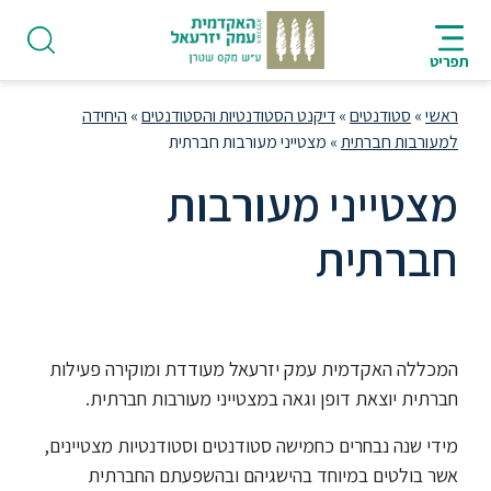
ש
תית
HE
ן
וד
פריט
י
ראשי
»
סטודנטים
»
דיקנט הסטודנטיות והסטודנטים
»
היחידה
למעורבות חברתית
»
מצטייני מעורבות חברתית
מצטייני מעורבות
פודקאסט
חברתית
אודות
המכללה האקדמית עמק יזרעאל מעודדת ומוקירה פעילות
תואר
ראשון
חברתית יוצאת דופן וגאה במצטייני מעורבות חברתית.
מידי שנה נבחרים כחמישה סטודנטים וסטודנטיות מצטיינים,
היחידה
אשר בולטים במיוחד בהישגיהם ובהשפעתם החברתית