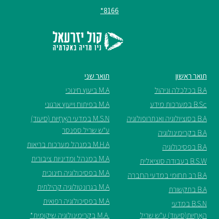
8166*
ספריה
משרתי
מילואים
וכוחות
תואר ראשון
תואר שני
הביטחון
B.A בכלכלה וניהול
M.A ביעוץ חינוכי
–
B.Sc במערכות מידע
M.A בפיתוח וייעוץ ארגוני
זכויות
והטבות
B.A בסוציולוגיה ואנתרופולוגיה
M.S.N במדעי האֲחָיוּת (סיעוד)
ע"ש שריל ספנסר
B.A בקרימינולוגיה
M.H.A במנהל מערכות בריאות
B.A בפסיכולוגיה
M.A במנהל ומדיניות ציבורית
B.S.W בעבודה סוציאלית
M.A בפסיכולוגיה חינוכית
B.A רב תחומי במדעי החברה
הרשמו
M.A בגרונטולוגיה קהילתית
B.A בתקשורת
עכשיו
M.A בפסיכולוגיה רפואית
B.S.N במדעי
האֲחָיוּת(סיעוד) ע"ש שריל
.M.A בקרימינולוגיה שיקומית*