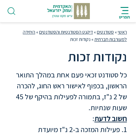
ניווט
סרגל
חיפוש
לתחתית
HE
ניווט
לתוכן
העמוד
תפריט
מרכזי
ראשי
»
סטודנטים
»
דיקנט הסטודנטיות והסטודנטים
»
היחידה
למעורבות חברתית
»
נקודות זכות
נקודות זכות
פודקאסט
כל סטודנט זכאי פעם אחת במהלך התואר
אודות
הראשון, בכפוף לאישור ראש החוג, להכרה
של 2 נ"ז, בתמורה לפעילות בהיקף של 45
תואר
שעות שנתיות.
ראשון
חשוב לדעת
:
1. פעילות המזכה ב-2 נ"ז מיועדת
היחידה