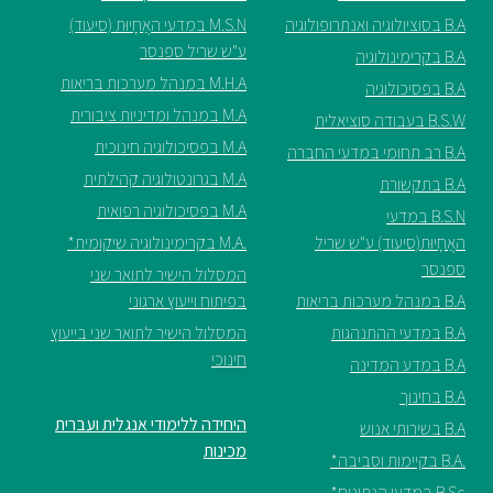
B.A בסוציולוגיה ואנתרופולוגיה
M.S.N במדעי האֲחָיוּת (סיעוד)
ע"ש שריל ספנסר
B.A בקרימינולוגיה
M.H.A במנהל מערכות בריאות
B.A בפסיכולוגיה
M.A במנהל ומדיניות ציבורית
B.S.W בעבודה סוציאלית
M.A בפסיכולוגיה חינוכית
B.A רב תחומי במדעי החברה
M.A בגרונטולוגיה קהילתית
B.A בתקשורת
M.A בפסיכולוגיה רפואית
B.S.N במדעי
האֲחָיוּת(סיעוד) ע"ש שריל
.M.A בקרימינולוגיה שיקומית*
ספנסר
המסלול הישיר לתואר שני
B.A במנהל מערכות בריאות
בפיתוח וייעוץ ארגוני
B.A במדעי ההתנהגות
המסלול הישיר לתואר שני בייעוץ
חינוכי
B.A במדע המדינה
B.A בחינוך
היחידה ללימודי אנגלית ועברית
B.A בשירותי אנוש
מכינות
.B.A בקיימות וסביבה*
B.Sc במדעי הנתונים*