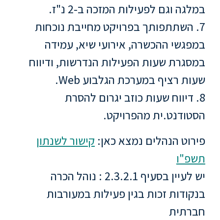
במלגה וגם לפעילות המזכה ב-2 נ"ז.
ספריה
7. השתתפותך בפרויקט מחייבת נוכחות
במפגשי ההכשרה, אירועי שיא, עמידה
משרתי
במסגרת שעות הפעילות הנדרשות, ודיווח
מילואים
וכוחות
שעות רציף במערכת הגלבוע Web.
הביטחון
8. דיווח שעות כוזב יגרום להסרת
–
זכויות
הסטודנט.ית מהפרויקט.
והטבות
פירוט הנהלים נמצא כאן:
קישור לשנתון
תשפ"ו
יש לעיין בסעיף 2.3.2.1 : נוהל הכרה
הרשמו
בנקודות זכות בגין פעילות במעורבות
עכשיו
חברתית