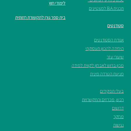
לימודי חוץ
תכנית B.A למצטיינים
בית ספר גורן לתקשורת חזותית
סטודנטים
אגודת הסטודנטים
היחידה להכוון תעסוקתי
שיעורי עזר
מכון ברוש לאבחון לקווית למידה
מניעת הטרדה מינית
בעלי תפקידים
רכש, מכרזים והתקשרויות
דרושים
מחקר
נגישות