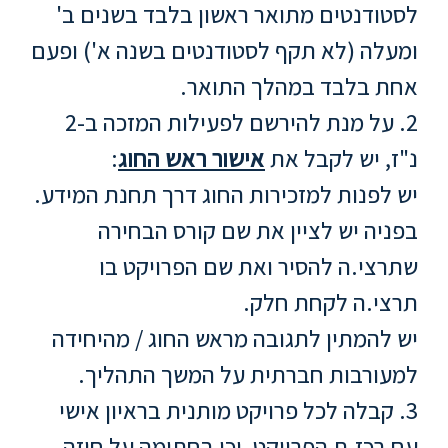
ללימודי
לסטודנטים מתואר ראשון בלבד בשנים ב'
אנגלית
ומעלה (לא תקף לסטודנטים בשנה א') ופעם
ועברית
אחת בלבד במהלך התואר.
תואר
2. על מנת להירשם לפעילות המזכה ב-2
שני
נ"ז, יש לקבל את
אישור ראש החוג
:
יש לפנות למזכירות החוג דרך תחנת המידע.
המרכז
הקדם
בפניה יש לציין את שם קורס הבחירה
אקדמי
שתרצי.ה להסיר ואת שם הפרויקט בו
תרצי.ה לקחת חלק.
לימודי
חוץ
יש להמתין לתגובה מראש החוג / מהיחידה
והמשך
למעורבות חברתית על המשך התהליך.
3. קבלה לכל פרויקט מותנית בראיון אישי
מתעניינים
עם רכז.ת הפרויקט, וכן בחתימה על חוזה