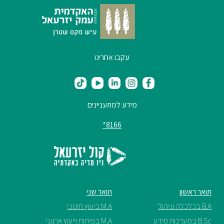
עקבו אחרינו
מידע למתעניינים
8166*
תואר ראשון
תואר שני
B.A בכלכלה וניהול
M.A ביעוץ חינוכי
B.Sc במערכות מידע
M.A בפיתוח וייעוץ ארגוני