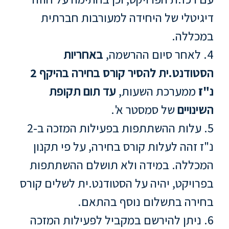
דיגיטלי של היחידה למעורבות חברתית
סטודנטים
במכללה.
בוגרים
4. לאחר סיום ההרשמה,
באחריות
הסטודנט.ית להסיר קורס בחירה בהיקף 2
סגל
נ"ז
ממערכת השעות,
עד תום תקופת
השינויים
של סמסטר א'.
שכר
5. עלות ההשתתפות בפעילות המזכה ב-2
לימוד
נ"ז זהה לעלות קורס בחירה, על פי תקנון
מחקר
המכללה. במידה ולא תושלם ההשתתפות
והוראה
בפרויקט, יהיה על הסטודנט.ית לשלים קורס
בחירה בתשלום נוסף בהתאם.
היחידה
לבינלאומיות
6. ניתן להירשם במקביל לפעילות המזכה