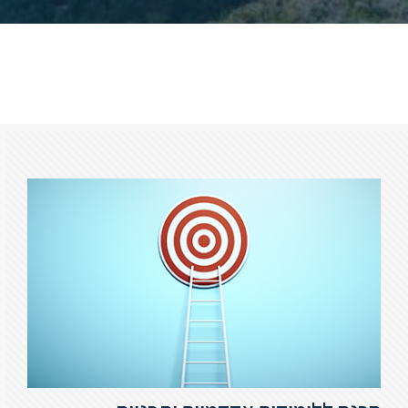
ללימודי
אנגלית
ועברית
תואר
שני
המרכז
הקדם
אקדמי
לימודי
חוץ
והמשך
מתעניינים