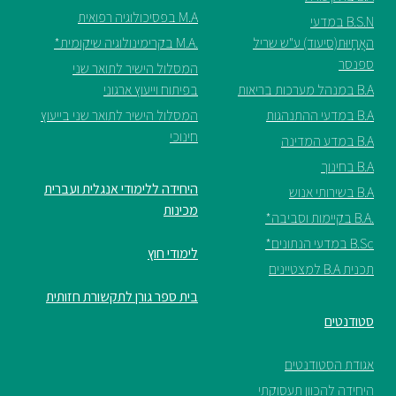
M.A בפסיכולוגיה רפואית
B.S.N במדעי
האֲחָיוּת(סיעוד) ע"ש שריל
.M.A בקרימינולוגיה שיקומית*
ספנסר
המסלול הישיר לתואר שני
B.A במנהל מערכות בריאות
בפיתוח וייעוץ ארגוני
B.A במדעי ההתנהגות
המסלול הישיר לתואר שני בייעוץ
חינוכי
B.A במדע המדינה
B.A בחינוך
היחידה ללימודי אנגלית ועברית
B.A בשירותי אנוש
מכינות
.B.A בקיימות וסביבה*
B.Sc במדעי הנתונים*
לימודי חוץ
תכנית B.A למצטיינים
בית ספר גורן לתקשורת חזותית
סטודנטים
אגודת הסטודנטים
היחידה להכוון תעסוקתי