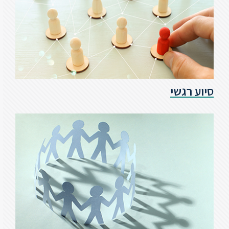
ספריה
משרתי
מילואים
וכוחות
הביטחון
סיוע רגשי
–
זכויות
והטבות
הרשמו
עכשיו