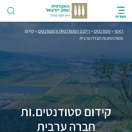
ניווט
סרגל
חיפוש
לתחתית
AR
ניווט
לתוכן
העמוד
תפריט
מרכזי
ראשי
»
סטודנטים
»
דיקנט הסטודנטיות והסטודנטים
»
קידום
סטודנטים.ות חברה ערבית
פודקאסט
אודות
תואר
ראשון
קידום סטודנטים.ות
חברה ערבית
היחידה