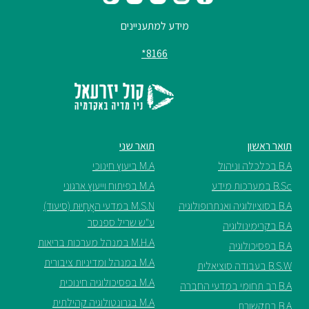
מידע למתעניינים
8166*
תואר ראשון
תואר שני
B.A בכלכלה וניהול
M.A ביעוץ חינוכי
B.Sc במערכות מידע
M.A בפיתוח וייעוץ ארגוני
B.A בסוציולוגיה ואנתרופולוגיה
M.S.N במדעי האֲחָיוּת (סיעוד)
ע"ש שריל ספנסר
B.A בקרימינולוגיה
M.H.A במנהל מערכות בריאות
B.A בפסיכולוגיה
M.A במנהל ומדיניות ציבורית
B.S.W בעבודה סוציאלית
M.A בפסיכולוגיה חינוכית
B.A רב תחומי במדעי החברה
M.A בגרונטולוגיה קהילתית
B.A בתקשורת