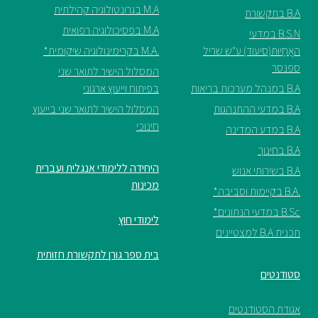
M.A בגרונטולוגיה קהילתית
B.A בתקשורת
M.A בפסיכולוגיה רפואית
B.S.N במדעי
האֲחָיוּת(סיעוד) ע"ש שריל
.M.A בקרימינולוגיה שיקומית*
ספנסר
המסלול הישיר לתואר שני
B.A במנהל מערכות בריאות
בפיתוח וייעוץ ארגוני
B.A במדעי ההתנהגות
המסלול הישיר לתואר שני בייעוץ
חינוכי
B.A במדע המדינה
B.A בחינוך
היחידה ללימודי אנגלית ועברית
B.A בשירותי אנוש
מכינות
.B.A בקיימות וסביבה*
B.Sc במדעי הנתונים*
לימודי חוץ
תכנית B.A למצטיינים
בית ספר גורן לתקשורת חזותית
סטודנטים
אגודת הסטודנטים