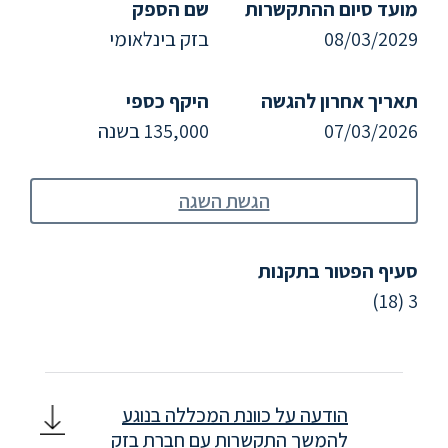
ללימודי
מועד סיום ההתקשרות
שם הספק
אנגלית
08/03/2029
בזק בינלאומי
ועברית
תאריך אחרון להגשה
היקף כספי
תואר
07/03/2026
135,000 בשנה
שני
המרכז
הגשת השגה
הקדם
אקדמי
סעיף הפטור בתקנות
3 (18)
לימודי
חוץ
והמשך
הודעה על כוונת המכללה בנוגע
מתעניינים
להמשך התקשרות עם חברת בזק