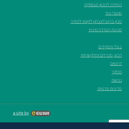
היחידה להכוון תעסוקתי
שיעורי עזר
מכון ברוש לאבחון לקווית למידה
מניעת הטרדה מינית
בעלי תפקידים
רכש, מכרזים והתקשרויות
דרושים
מחקר
נגישות
מדיניות פרטיות
a site by