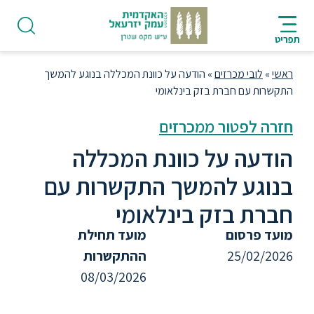
ניווט
סרגל
חיפוש
לתחתית
HE
ניווט
לתוכן
העמוד
תפריט
מרכזי
ראשי
»
לובי מכרזים
»
הודעה על כוונת המכללה בנוגע להמשך
התקשרות עם חברת בזק בינלאומי
חזרה לפטור ממכרזים
פודקאסט
הודעה על כוונת המכללה
בנוגע להמשך התקשרות עם
אודות
חברת בזק בינלאומי
מועד פרסום
מועד תחילת
תואר
ראשון
25/02/2026
ההתקשרות
08/03/2026
היחידה