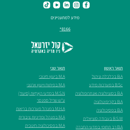
ספריה
מידע למתעניינים
8166*
משרתי
מילואים
וכוחות
הביטחון
–
זכויות
תואר ראשון
תואר שני
והטבות
B.A בכלכלה וניהול
M.A ביעוץ חינוכי
B.Sc במערכות מידע
M.A בפיתוח וייעוץ ארגוני
B.A בסוציולוגיה ואנתרופולוגיה
M.S.N במדעי האֲחָיוּת (סיעוד)
ע"ש שריל ספנסר
B.A בקרימינולוגיה
הרשמו
M.H.A במנהל מערכות בריאות
B.A בפסיכולוגיה
עכשיו
M.A במנהל ומדיניות ציבורית
B.S.W בעבודה סוציאלית
M.A בפסיכולוגיה חינוכית
B.A רב תחומי במדעי החברה