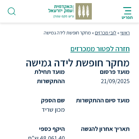
ניווט
סרגל
חיפוש
לתחתית
HE
ניווט
לתוכן
העמוד
תפריט
מרכזי
ראשי
»
לובי מכרזים
»
מחקר חופשת לידה גמישה
חזרה לפטור ממכרזים
מחקר חופשת לידה גמישה
פודקאסט
מועד פרסום
מועד תחילת
21/09/2025
ההתקשרות
אודות
מועד סיום ההתקשרות
שם הספק
תואר
מכון שריד
ראשון
תאריך אחרון להגשה
היקף כספי
היחידה
48,061.40 ש"ח