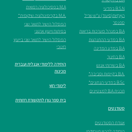
M.A בפסיכולוגיה רפואית
B.S.N במדעי
ספריה
האֲחָיוּת(סיעוד) ע"ש שריל
.M.A בקרימינולוגיה שיקומית*
ספנסר
המסלול הישיר לתואר שני
משרתי
B.A במנהל מערכות בריאות
בפיתוח וייעוץ ארגוני
מילואים
B.A במדעי ההתנהגות
המסלול הישיר לתואר שני בייעוץ
וכוחות
חינוכי
B.A במדע המדינה
הביטחון
B.A בחינוך
–
זכויות
היחידה ללימודי אנגלית ועברית
B.A בשירותי אנוש
והטבות
מכינות
.B.A בקיימות וסביבה*
B.Sc במדעי הנתונים*
לימודי חוץ
תכנית B.A למצטיינים
בית ספר גורן לתקשורת חזותית
סטודנטים
הרשמו
עכשיו
אגודת הסטודנטים
היחידה להכוון תעסוקתי