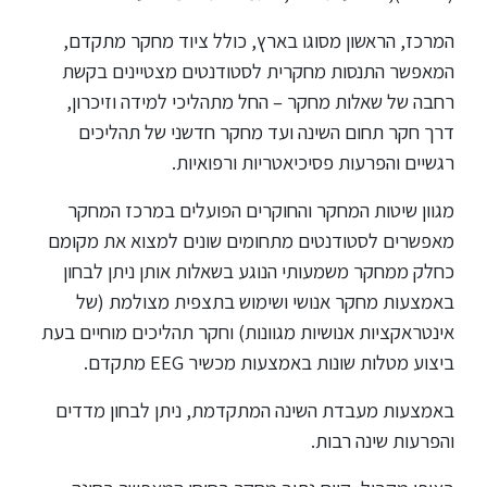
ללימודי
אנגלית
המרכז, הראשון מסוגו בארץ, כולל ציוד מחקר מתקדם,
ועברית
המאפשר התנסות מחקרית לסטודנטים מצטיינים בקשת
רחבה של שאלות מחקר – החל מתהליכי למידה וזיכרון,
תואר
דרך חקר תחום השינה ועד מחקר חדשני של תהליכים
שני
רגשיים והפרעות פסיכיאטריות ורפואיות.
מגוון שיטות המחקר והחוקרים הפועלים במרכז המחקר
המרכז
מאפשרים לסטודנטים מתחומים שונים למצוא את מקומם
הקדם
אקדמי
כחלק ממחקר משמעותי הנוגע בשאלות אותן ניתן לבחון
באמצעות מחקר אנושי ושימוש בתצפית מצולמת (של
אינטראקציות אנושיות מגוונות) וחקר תהליכים מוחיים בעת
לימודי
חוץ
ביצוע מטלות שונות באמצעות מכשיר EEG מתקדם.
והמשך
באמצעות מעבדת השינה המתקדמת, ניתן לבחון מדדים
והפרעות שינה רבות.
מתעניינים