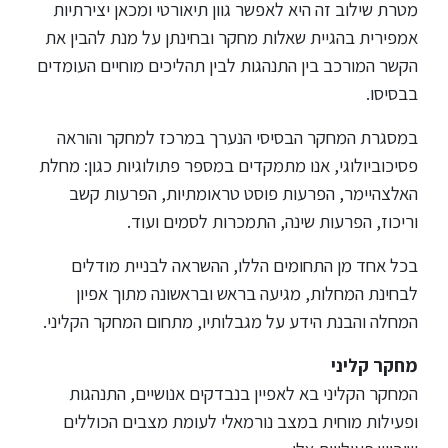
מטרת שילוב זה היא לאפשר גוון תיאורטי ומכאן יצירתיות
אמפירית בהגיית שאלות מחקר ובחינתן על מנת להבין את
ספריה
הקשר המורכב בין התנהגות לבין תהליכים מוחיים העומדים
בבסיסו.
משרתי
מילואים
במסגרת המחקר הבסיסי הנערך במרכז למחקר והוראה
וכוחות
פסיכוביולוגי, אנו מתמקדים במספר פתולוגיות כגון: מחלת
הביטחון
האלצהיימר, הפרעות פוסט טראומתיות, הפרעות קשב
–
זכויות
וריכוז, הפרעות שינה, התמכרות לסמים ועוד.
והטבות
בכל אחד מן התחומים הללו, ההשראה לבניית מודלים
לבחינת המחלות, מגיעה בראש ובראשונה מתוך אפיון
המחלה והבנת הידע על מגבלותיו, מתחום המחקר הקליני.
מחקר קליני
הרשמו
המחקר הקליני בא לאפיין בנבדקים אנושיים, התנהגות
עכשיו
ופעילות מוחית במצב נורמאלי לעומת מצבים הכוללים