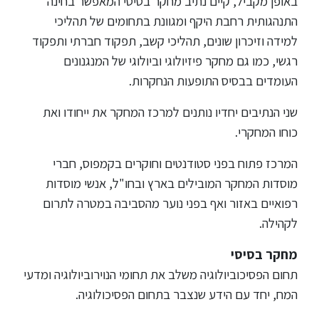
באופן מקביל, קיים נתיב מחקר בסיסי המאפשר בחינה
התנהגותית רחבת היקף ומגוונת בתחומים של תהליכי
סטודנטים
למידה וזיכרון שונים, תהליכי קשב, תפקוד חברתי ותפקוד
רגשי, כמו גם מחקר פיזיולוגי וביולוגי של המנגנונים
בוגרים
העומדים בבסיס התופעות הנחקרות.
שני הנתיבים יחדיו נותנים למרכז המחקר את ייחודו ואת
סגל
כוחו המחקרי.
שכר
המרכז פתוח בפני סטודנטים וחוקרים בקמפוס, חברי
לימוד
מוסדות המחקר המובילים בארץ ובחו"ל, אנשי מוסדות
רפואיים באזור ואף בפני נוער מהסביבה במטרה לתרום
לקהילה.
מחקר
והוראה
מחקר בסיסי
תחום הפסיכוביולוגיה משלב את תחומי הנוירוביולוגיה ומדעי
היחידה
המח, יחד עם הידע שנצבר בתחום הפסיכולוגיה.
לבינלאומיות