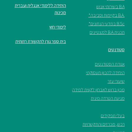
היחידה ללימודי אנגלית ועברית
B.A בשירותי אנוש
מכינות
.B.A בקיימות וסביבה*
B.Sc במדעי הנתונים*
לימודי חוץ
תכנית B.A למצטיינים
בית ספר גורן לתקשורת חזותית
סטודנטים
אגודת הסטודנטים
היחידה להכוון תעסוקתי
שיעורי עזר
מכון ברוש לאבחון לקווית למידה
מניעת הטרדה מינית
בעלי תפקידים
רכש, מכרזים והתקשרויות