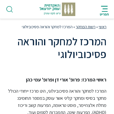
ניווט
סרגל
חיפוש
לתחתית
AR
ניווט
לתוכן
העמוד
תפריט
מרכזי
ראשי
»
רשות המחקר
»
המרכז למחקר והוראה פסיכוביולוגי
המרכז למחקר והוראה
פסיכוביולוגי
פודקאסט
אודות
ראשי המרכז:
פרופ' אורי דן ופרופ' עמי כהן
תואר
המרכז למחקר והוראה פסיכוביולוגי, הינו מרכז ייחודי הכולל
ראשון
מחקר בסיסי ומחקר קליני אשר עוסק במספר תחומים:
מחלת אלצהיימר, פוסט טראומה, הפרעות קשב וריכוז
היחידה
(ADHD), הפרעות שינה, התמכרות לסמים ועוד.