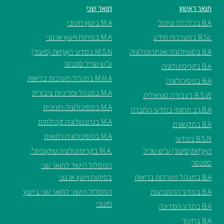
תואר ראשון
תואר שני
B.A בכלכלה וניהול
M.A ביעוץ חינוכי
B.Sc במערכות מידע
M.A בפיתוח וייעוץ ארגוני
B.A בסוציולוגיה ואנתרופולוגיה
M.S.N במדעי האֲחָיוּת (סיעוד)
ע"ש שריל ספנסר
B.A בקרימינולוגיה
M.H.A במנהל מערכות בריאות
B.A בפסיכולוגיה
M.A במנהל ומדיניות ציבורית
B.S.W בעבודה סוציאלית
M.A בפסיכולוגיה חינוכית
B.A רב תחומי במדעי החברה
M.A בגרונטולוגיה קהילתית
B.A בתקשורת
M.A בפסיכולוגיה רפואית
B.S.N במדעי
האֲחָיוּת(סיעוד) ע"ש שריל
.M.A בקרימינולוגיה שיקומית*
ספנסר
המסלול הישיר לתואר שני
B.A במנהל מערכות בריאות
בפיתוח וייעוץ ארגוני
B.A במדעי ההתנהגות
המסלול הישיר לתואר שני בייעוץ
חינוכי
B.A במדע המדינה
B.A בחינוך