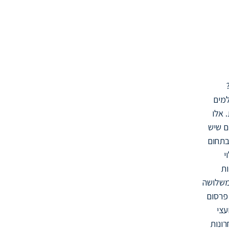
ם
למים
 אלו
ם שיש
בתחום
י
ות
משלושה
 פרסום
עצי
ונות