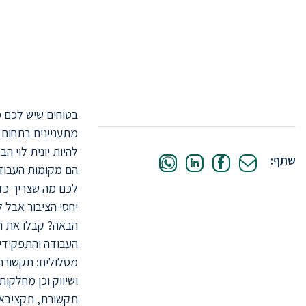
עצמכם אחרי התואר? חולמים להיות יו
לכם סדר בשוק העבודה בענף התקשור
שייפתחו בפניכם אחרי שתשלימו תואר 
בטוחים שיש לכם 
מתעניינים בתחום 
להיות יונית לוי 
שתף:
הם מקומות העבודה
לכם מה שצריך כד
יחסי הציבור אבל 
הבאה? קבלו את ה
העבודה והתפקידי
מסלולים: תקשורת ש
ושיווק וכן מחלקות
תקשורת, תקציבאים