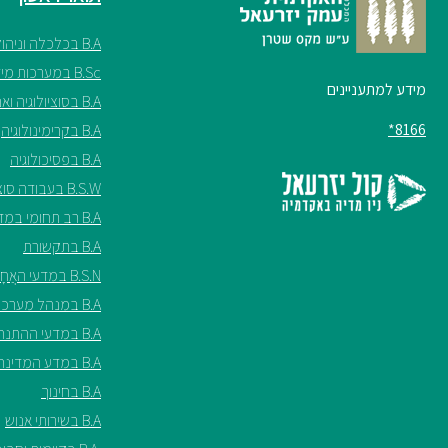
B.A בכלכלה וניהול
B.Sc במערכות מידע
מידע למתעניינים
B.A בסוציולוגיה ואנתרופולוגיה
8166*
B.A בקרימינולוגיה
B.A בפסיכולוגיה
B.S.W בעבודה סוציאלית
B.A רב תחומי במדעי החברה
B.A בתקשורת
B.S.N במדעי האֲחָיוּת ע"ש שריל ספנסר
B.A במנהל מערכות בריאות
B.A במדעי ההתנהגות
B.A במדע המדינה
B.A בחינוך
B.A בשירותי אנוש