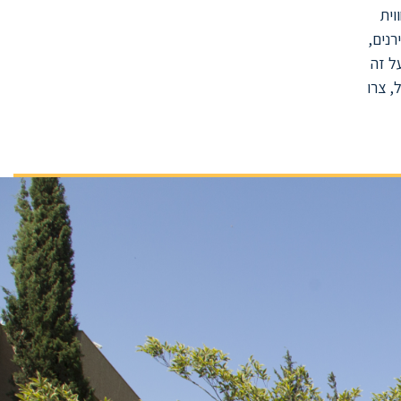
וית
רנים,
ל זה
 צרו