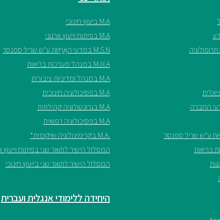
M.A ביעוץ חינוכי
M.A בפיתוח וייעוץ ארגוני
M.S.N במדעי האֲחָיוּת ע"ש שריל ספנסר
M.H.A במנהל מערכות בריאות
M.A במנהל ומדיניות ציבורית
M.A בפסיכולוגיה חינוכית
M.A בגרונטולוגיה קהילתית
M.A בפסיכולוגיה רפואית
.M.A בקרימינולוגיה שיקומית*
המסלול הישיר לתואר שני בפיתוח וייעוץ אר
המסלול הישיר לתואר שני בייעוץ חינוכי
היחידה ללימודי אנגלית ועברית