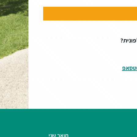
פונית?
וטסאפ
תואר שני