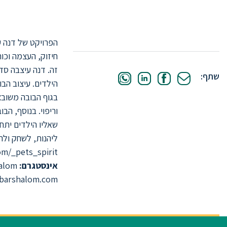
ובצורך לתת להם העצמה וכוח.
הפרויקט של דנה ע
חיזוק, העצמה וכו
זה. דנה עיצבה סדר
שתף:
הילדים. עיצוב הב
בגוף הבובה משוב
וריפוי. בנוסף, הב
ליהנות, לשחק ולה
m/_pets_spirit
אינסטגרם:
https://www.instagram.com/dana_bar_shalom/
barshalom.com/