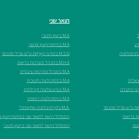
תואר שני
M.A ביעוץ חינוכי
M.A בפיתוח וייעוץ ארגוני
M.S.N במדעי האֲחָיוּת ע"ש שריל ספנסר
M.H.A במנהל מערכות בריאות
M.A במנהל ומדיניות ציבורית
M.A בפסיכולוגיה חינוכית
M.A בגרונטולוגיה קהילתית
M.A בפסיכולוגיה רפואית
.M.A בקרימינולוגיה שיקומית*
המסלול הישיר לתואר שני בפיתוח וייעוץ אר
המסלול הישיר לתואר שני בייעוץ חינוכי