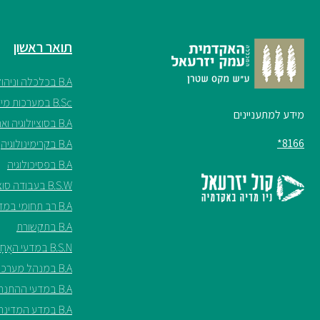
תואר ראשון
B.A בכלכלה וניהול
B.Sc במערכות מידע
מידע למתעניינים
B.A בסוציולוגיה ואנתרופולוגיה
8166*
B.A בקרימינולוגיה
B.A בפסיכולוגיה
B.S.W בעבודה סוציאלית
B.A רב תחומי במדעי החברה
B.A בתקשורת
B.S.N במדעי האֲחָיוּת ע"ש שריל ספנסר
B.A במנהל מערכות בריאות
B.A במדעי ההתנהגות
B.A במדע המדינה