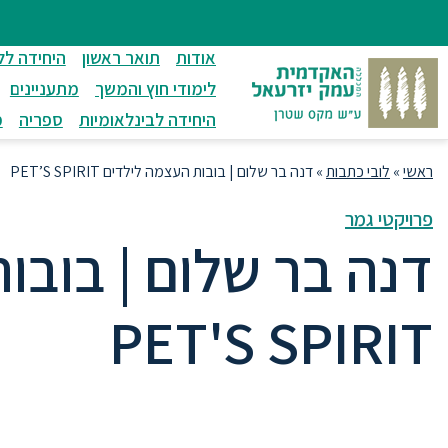
ניווט
סרגל
חיפוש
לתחתית
ניווט
לתוכן
העמוד
אודות
תואר ראשון
היחידה לל
מרכזי
לימודי חוץ והמשך
מתעניינים
היחידה לבינלאומיות
ספריה
מ
ראשי
»
לובי כתבות
»
דנה בר שלום | בובות העצמה לילדים PET’S SPIRIT
פרויקטי גמר
דנה בר שלום | בובו
PET'S SPIRIT
הפרויקט של דנה עוסק בקושי של ילד