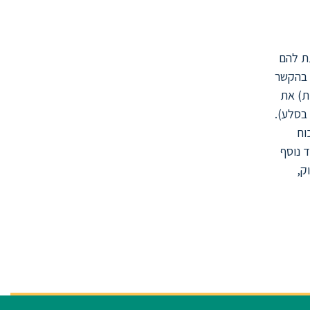
תת להם
ת בהקשר
ות) את
 בסלע).
וח
ד נוסף
 לסרוק,