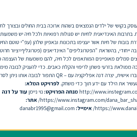
וסק בקושי של ילדים הנמצאים בשהות ארוכה בבית החולים ובצורך ל
ח. בתרבות האינדיאנית לחיות יש סגולות רפואיות ולכל חיה יש משמעו
ת בובות של חיות אשר יעצימו בתכונות ובאפיון שלהן (עפ"י טוטם החי
ובה ייחודי, בהשראת "הפטרוגליפים" האינדיאנים (פטרוגליף=ציור חרוט
צים סמלים מאופיינים המותאמים לכל חיה, להם משמעות של העצמה כ
ובה ממולאת בזרעי פשתן לריפוי והקלת כאבים. כדי להעניק לבובה מימ
שאליו הילדים יתחברו אישית, יצרה דנה אפליקציה עם – QR התפור לבובה אותו ניתן
עשיר את הילד עם ידע תוך כדי משחק.
לפרויקט המלא:
http://www.instegram.co
מנחה הפרויקט:
נוי ניימן
עוד על דנה
אתר:
https://www.dana
אימייל:
danabr1995@gmail.com