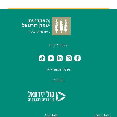
סטודנטים
בוגרים
סגל
עקבו אחרינו
שכר
לימוד
מידע למתעניינים
8166*
מחקר
והוראה
היחידה
לבינלאומיות
תואר ראשון
תואר שני