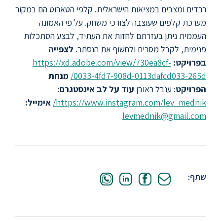
ללימודי
רבדים ומצבים במציאות הישראלית. קלפי הטארוט הם במקור
אנגלית
מערכת קלפים שעוצבה לצורכי משחק. על פי האמונה
ועברית
העממית ניתן בעזרתם לחזות את העתיד, לבצע הסתכלות
פנימית, לקבל מסרים ולחשוף את הנסתר.
לצפייה
תואר
בפרויקט:
https://xd.adobe.com/view/730ea8cf-
שני
0033-4fd7-908d-0113dafcd033-265d/
מנחת
הפרויקט
: ענבל ראובן
עוד על לב
אינסטגרם:
המרכז
https://www.instagram.com/lev_mednik/
אימייל:
הקדם
levmednik@gmail.com
אקדמי
לימודי
חוץ
והמשך
שתף:
מתעניינים