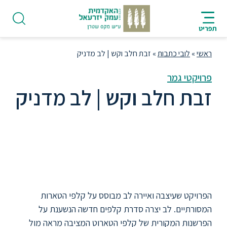
ניווט
סרגל
חיפוש
לתחתית
AR
ניווט
לתוכן
העמוד
תפריט
מרכזי
ראשי
»
לובי כתבות
»
זבת חלב וקש | לב מדניק
פרויקטי גמר
זבת חלב וקש | לב מדניק
פודקאסט
סדרת קלפים הנשענת על הפרשנות
המקורית של קלפי הטארוט המציבה מראה
אודות
מול רבדים במציאות הישראלית.
תואר
ראשון
הפרויקט שעיצבה ואיירה לב מבוסס על קלפי הטארות
המסורתיים. לב יצרה סדרת קלפים חדשה הנשענת על
היחידה
הפרשנות המקורית של קלפי הטארוט המציבה מראה מול