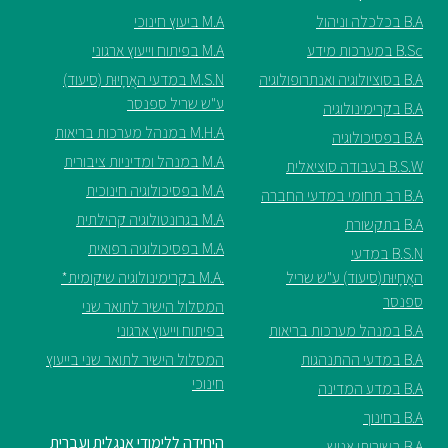
B.A בכלכלה וניהול
M.A ביעוץ חינוכי
ספריה
B.Sc במערכות מידע
M.A בפיתוח וייעוץ ארגוני
B.A בסוציולוגיה ואנתרופולוגיה
M.S.N במדעי האֲחָיוּת (סיעוד)
משרתי
ע"ש שריל ספנסר
B.A בקרימינולוגיה
מילואים
M.H.A במנהל מערכות בריאות
B.A בפסיכולוגיה
וכוחות
M.A במנהל ומדיניות ציבורית
B.S.W בעבודה סוציאלית
הביטחון
M.A בפסיכולוגיה חינוכית
–
B.A רב תחומי במדעי החברה
זכויות
M.A בגרונטולוגיה קהילתית
B.A בתקשורת
והטבות
M.A בפסיכולוגיה רפואית
B.S.N במדעי
האֲחָיוּת(סיעוד) ע"ש שריל
.M.A בקרימינולוגיה שיקומית*
ספנסר
המסלול הישיר לתואר שני
B.A במנהל מערכות בריאות
בפיתוח וייעוץ ארגוני
B.A במדעי ההתנהגות
המסלול הישיר לתואר שני בייעוץ
הרשמו
חינוכי
B.A במדע המדינה
עכשיו
B.A בחינוך
היחידה ללימודי אנגלית ועברית
B.A בשירותי אנוש