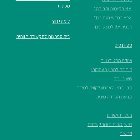
מכינות
.B.A בקיימות וסביבה*
B.Sc במדעי הנתונים*
לימודי חוץ
תכנית B.A למצטיינים
בית ספר גורן לתקשורת חזותית
סטודנטים
אגודת הסטודנטים
היחידה להכוון תעסוקתי
שיעורי עזר
מכון ברוש לאבחון לקווית למידה
מניעת הטרדה מינית
בעלי תפקידים
רכש, מכרזים והתקשרויות
דרושים