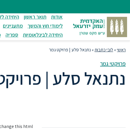
ניווט
סרגל
חיפוש
לתחתית
ניווט
לתוכן
העמוד
אודות
תואר ראשון
היחידה לל
מרכזי
לימודי חוץ והמשך
מתעניינים
היחידה לבינלאומיות
ספריה
מ
ראשי
»
לובי כתבות
»
נתנאל סלע | פרויקט גמר
פרויקטי גמר
נתנאל סלע | פרויקט
בפרוייקט שלו בחר נתי לחקור את הקשר 
o change this html