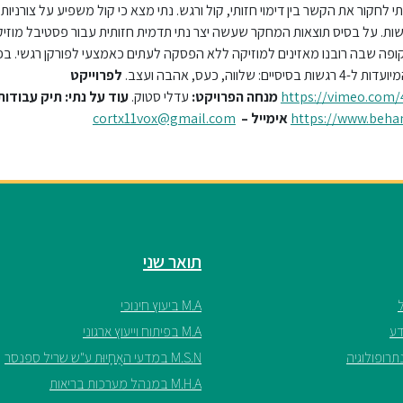
י לחקור את הקשר בין דימוי חזותי, קול ורגש. נתי מצא כי קול משפיע על צורניות
ות. על בסיס תוצאות המחקר שעשה יצר נתי תדמית חזותית עבור פסטיבל מוזיקה
ופה שבה רובנו מאזינים למוזיקה ללא הפסקה לעתים כאמצעי לפורקן רגשי. ב
 שלווה, כעס, אהבה ועצב.
לפרוייקט
https://vimeo.com
מנחה הפרויקט:
עדלי סטוק.
עוד על נתי:
תיק עבודות
https://www.beha
אימייל –
cortx11vox@gmail.com
תואר שני
M.A ביעוץ חינוכי
M.A בפיתוח וייעוץ ארגוני
M.S.N במדעי האֲחָיוּת ע"ש שריל ספנסר
M.H.A במנהל מערכות בריאות