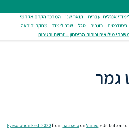
ימודי אנגלית ועברית
תואר שני
המרכז הקדם אקדמי
סטודנטים
בוגרים
סגל
שכר לימוד
מחקר והוראה
שרתי מילואים וכוחות הביטחון – זכויות והטבות
 גמר
בין דימוי חזותי, קול ורגש.
Eyesolation Fest. 2020
from
nati sela
on
Vimeo
. edit button t