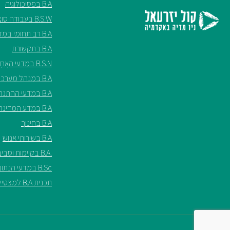
B.A בפסיכולוגיה
B.S.W בעבודה סוציאלית
B.A רב תחומי במדעי החברה
B.A בתקשורת
B.S.N במדעי האֲחָיוּת ע"ש שריל ספנסר
B.A במנהל מערכות בריאות
B.A במדעי ההתנהגות
B.A במדע המדינה
B.A בחינוך
B.A בשירותי אנוש
.B.A בקיימות וסביבה*
B.Sc במדעי הנתונים*
תכנית B.A למצטיינים