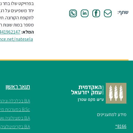
בפרוייקט שלו בחר נת
יחד משפיעים על רגש
שתף:
לתקופת הקורונה. תק
מספר במות שונות המיועדות ל-4 רגשות בסיסיים:
המלא:
/441962147
nce.net/natesela
תואר ראשון
B.A בכלכלה וניהול
B.Sc במערכות מידע
מידע למתעניינים
B.A בסוציולוגיה ואנתרופולוגיה
8166*
B.A בקרימינולוגיה