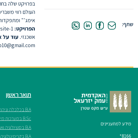
בפרויקט שלה בחרה
העולם רווי משברים
אימג'" ומתפקדות 
שתף:
הפרויקט:
https://orianp10.wixsite.com/mysite-1
אשכנזי.
עוד על או
p10@gmail.com
תואר ראשון
B.A בכלכלה וניהול
B.Sc במערכות מידע
מידע למתעניינים
B.A בסוציולוגיה ואנתרופולוגיה
8166*
B.A בקרימינולוגיה