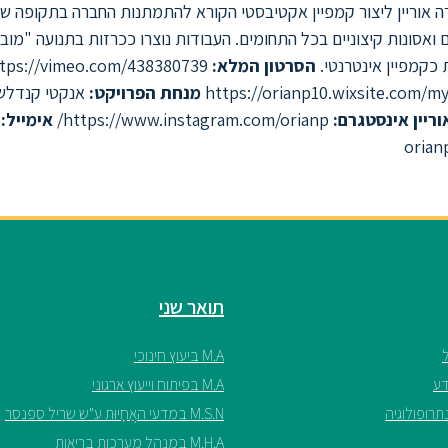
 אוריין ליצור קמפיין אקטיבסטי הקורא להתמתנות החברה בתקופה ש
 ואסונות קיצוניים בכל התחומים. העבודות נוצרו ככרזות בתנועה "מובי
כקמפיין אינטרנטי.
הסרטון המלא:
https://vimeo.com/438380739
מנחת הפרויקט:
אנקטי קנדלשי
ריין
אינסטגרם:
https://www.instagram.com/orianp/
אימייל:
orian
תואר שני
M.A ביעוץ חינוכי
M.A בפיתוח וייעוץ ארגוני
M.S.N במדעי האֲחָיוּת ע"ש שריל ספנסר
M.H.A במנהל מערכות בריאות