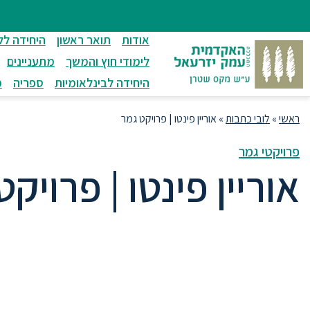
ניווט
סרגל
חיפוש
לתחתית
ניווט
לתוכן
העמוד
אודות
תואר ראשון
היחידה לל
מרכזי
לימודי חוץ והמשך
מתעניינים
היחידה לבינלאומיות
ספריה
מ
ראשי
»
לובי כתבות
»
אוריין פינטו | פרויקט גמר
פרויקטי גמר
אוריין פינטו | פרויק
קמפיין אקטיבסטי הקורא להתמתנות 
ואסונות בכל התחומים.