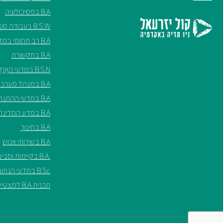
B.A בפסיכולוגיה
B.S.W בעבודה סוציאלית
B.A רב תחומי במדעי החברה
B.A בתקשורת
B.S.N במדעי האֲחָיוּת ע"ש שריל ספנסר
B.A במנהל מערכות בריאות
B.A במדעי ההתנהגות
B.A במדע המדינה
B.A בחינוך
B.A בשירותי אנוש
.B.A בקיימות וסביבה*
B.Sc במדעי הנתונים*
תכנית B.A למצטיינים