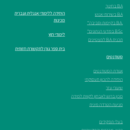
B.A בחינוך
היחידה ללימודי אנגלית ועברית
B.A בשירותי אנוש
מכינות
.B.A בקיימות וסביבה*
B.Sc במדעי הנתונים*
לימודי חוץ
תכנית B.A למצטיינים
בית ספר גורן לתקשורת חזותית
סטודנטים
אגודת הסטודנטים
היחידה להכוון תעסוקתי
שיעורי עזר
מכון ברוש לאבחון לקווית למידה
מניעת הטרדה מינית
בעלי תפקידים