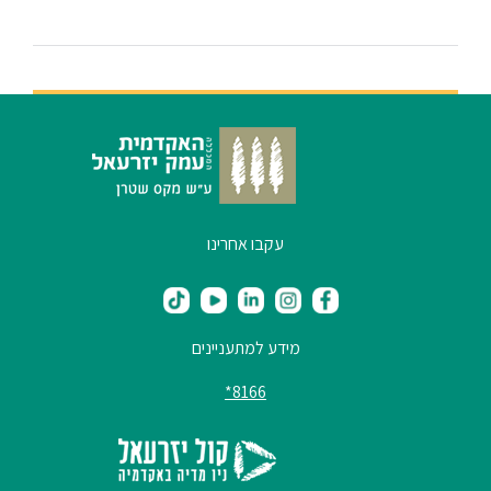
סטודנטים
בוגרים
סגל
עקבו אחרינו
שכר
לימוד
מחקר
מידע למתעניינים
והוראה
8166*
היחידה
לבינלאומיות