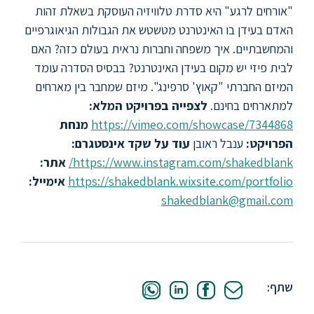
ללימודי
"אורחים לרגע" היא סדרת טלוויזיה העוסקת בשאלת זהות
אנגלית
האדם בעידן בו האינטרנט מטשטש את הגבולות הגיאוגרפיים
ועברית
והמחשבתיים. איך משפחה וחברות נראית בעולם כזה? האם
לבית פיזי יש מקום בעידן האינטרנט? בבסיס הסדרה עומד
תואר
המיזם החברתי "קאוץ' סרפינג". מיזם שמחבר בין מארחים
שני
למתארחים בחינם.
לצפייה בפרויקט המלא:
https://vimeo.com/showcase/7344868
מנחת
המרכז
הפרויקט:
ענבל ראובן
עוד על שקד
אינסטגרם:
הקדם
https://www.instagram.com/shakedblank/
אתר:
אקדמי
https://shakedblank.wixsite.com/portfolio
אימייל:
shakedblank@gmail.com
לימודי
חוץ
והמשך
שתף:
מתעניינים