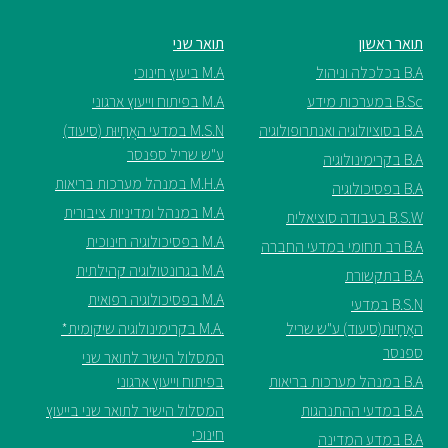
ספריה
תואר ראשון
תואר שני
B.A בכלכלה וניהול
M.A ביעוץ חינוכי
B.Sc במערכות מידע
M.A בפיתוח וייעוץ ארגוני
משרתי
מילואים
B.A בסוציולוגיה ואנתרופולוגיה
M.S.N במדעי האֲחָיוּת (סיעוד)
וכוחות
ע"ש שריל ספנסר
B.A בקרימינולוגיה
הביטחון
M.H.A במנהל מערכות בריאות
B.A בפסיכולוגיה
–
M.A במנהל ומדיניות ציבורית
זכויות
B.S.W בעבודה סוציאלית
והטבות
M.A בפסיכולוגיה חינוכית
B.A רב תחומי במדעי החברה
M.A בגרונטולוגיה קהילתית
B.A בתקשורת
M.A בפסיכולוגיה רפואית
B.S.N במדעי
האֲחָיוּת(סיעוד) ע"ש שריל
.M.A בקרימינולוגיה שיקומית*
ספנסר
המסלול הישיר לתואר שני
הרשמו
B.A במנהל מערכות בריאות
בפיתוח וייעוץ ארגוני
עכשיו
B.A במדעי ההתנהגות
המסלול הישיר לתואר שני בייעוץ
חינוכי
B.A במדע המדינה