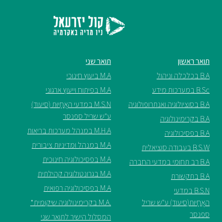
תואר ראשון
תואר שני
B.A בכלכלה וניהול
M.A ביעוץ חינוכי
B.Sc במערכות מידע
M.A בפיתוח וייעוץ ארגוני
B.A בסוציולוגיה ואנתרופולוגיה
M.S.N במדעי האֲחָיוּת (סיעוד)
ע"ש שריל ספנסר
B.A בקרימינולוגיה
M.H.A במנהל מערכות בריאות
B.A בפסיכולוגיה
M.A במנהל ומדיניות ציבורית
B.S.W בעבודה סוציאלית
M.A בפסיכולוגיה חינוכית
B.A רב תחומי במדעי החברה
M.A בגרונטולוגיה קהילתית
B.A בתקשורת
M.A בפסיכולוגיה רפואית
B.S.N במדעי
האֲחָיוּת(סיעוד) ע"ש שריל
.M.A בקרימינולוגיה שיקומית*
ספנסר
המסלול הישיר לתואר שני