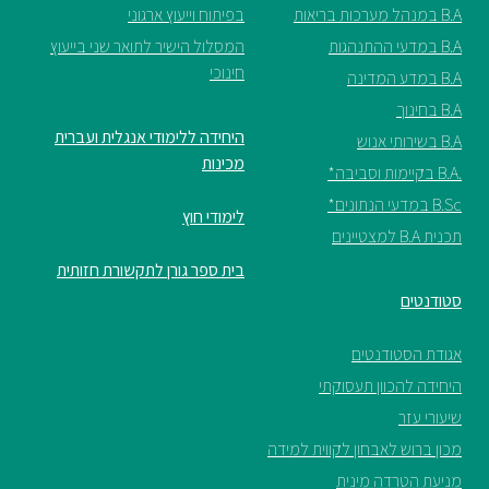
B.A במנהל מערכות בריאות
בפיתוח וייעוץ ארגוני
B.A במדעי ההתנהגות
המסלול הישיר לתואר שני בייעוץ
חינוכי
B.A במדע המדינה
B.A בחינוך
היחידה ללימודי אנגלית ועברית
B.A בשירותי אנוש
מכינות
.B.A בקיימות וסביבה*
B.Sc במדעי הנתונים*
לימודי חוץ
תכנית B.A למצטיינים
בית ספר גורן לתקשורת חזותית
סטודנטים
אגודת הסטודנטים
היחידה להכוון תעסוקתי
שיעורי עזר
מכון ברוש לאבחון לקווית למידה
מניעת הטרדה מינית