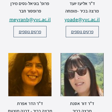
ד"ר אליעז יועד
פרופ' בוניאל-נסים מירן
סטודנטים
מרצה בכיר -מומחה
פרופסור חבר
meyranb@yvc.ac.il
yoade@yvc.ac.il
בוגרים
פרטים נוספים
פרטים נוספים
סגל
שכר
לימוד
מחקר
והוראה
היחידה
ד"ר דור אסנת
ד"ר הדר אפרת
לבינלאומיות
מרצה בכיר
מרצה בכיר - דרגה מוצעת