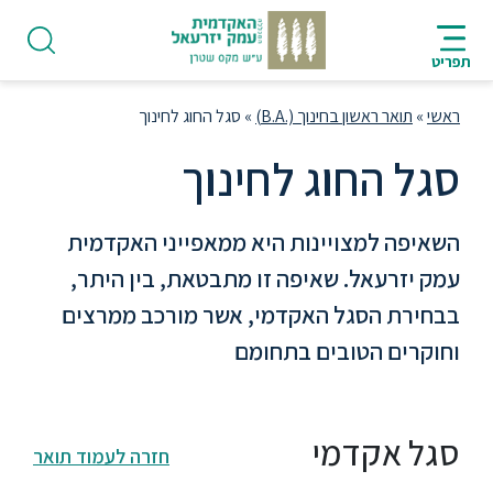
ניווט
סרגל
חיפוש
לתחתית
HE
ניווט
לתוכן
העמוד
תפריט
מרכזי
ראשי
»
תואר ראשון בחינוך (.B.A)
»
סגל החוג לחינוך
סגל החוג לחינוך
פודקאסט
השאיפה למצויינות היא ממאפייני האקדמית
עמק יזרעאל. שאיפה זו מתבטאת, בין היתר,
אודות
בבחירת הסגל האקדמי, אשר מורכב ממרצים
וחוקרים הטובים בתחומם
תואר
ראשון
סגל אקדמי
חזרה לעמוד תואר
היחידה