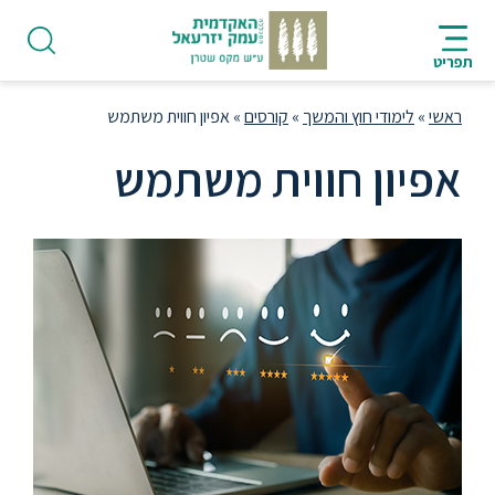
ניווט
סרגל
חיפוש
לתחתית
HE
ניווט
לתוכן
העמוד
תפריט
מרכזי
ראשי
»
לימודי חוץ והמשך
»
קורסים
»
אפיון חווית משתמש
אפיון חווית משתמש
פודקאסט
אודות
תואר
ראשון
היחידה