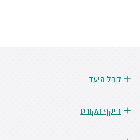
סטודנטים
בוגרים
סגל
שכר
קהל היעד
לימוד
מחקר
והוראה
היקף הקורס
היחידה
לבינלאומיות