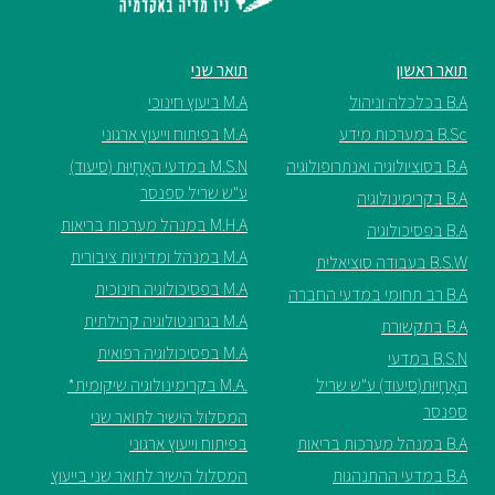
תואר ראשון
תואר שני
B.A בכלכלה וניהול
M.A ביעוץ חינוכי
B.Sc במערכות מידע
M.A בפיתוח וייעוץ ארגוני
B.A בסוציולוגיה ואנתרופולוגיה
M.S.N במדעי האֲחָיוּת (סיעוד)
ע"ש שריל ספנסר
B.A בקרימינולוגיה
M.H.A במנהל מערכות בריאות
B.A בפסיכולוגיה
M.A במנהל ומדיניות ציבורית
B.S.W בעבודה סוציאלית
M.A בפסיכולוגיה חינוכית
B.A רב תחומי במדעי החברה
M.A בגרונטולוגיה קהילתית
B.A בתקשורת
M.A בפסיכולוגיה רפואית
B.S.N במדעי
האֲחָיוּת(סיעוד) ע"ש שריל
.M.A בקרימינולוגיה שיקומית*
ספנסר
המסלול הישיר לתואר שני
B.A במנהל מערכות בריאות
בפיתוח וייעוץ ארגוני
B.A במדעי ההתנהגות
המסלול הישיר לתואר שני בייעוץ