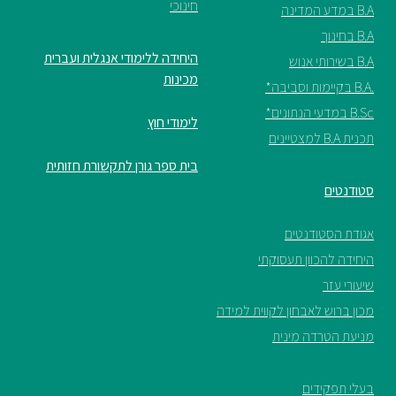
חינוכי
B.A במדע המדינה
B.A בחינוך
היחידה ללימודי אנגלית ועברית
B.A בשירותי אנוש
מכינות
.B.A בקיימות וסביבה*
B.Sc במדעי הנתונים*
לימודי חוץ
תכנית B.A למצטיינים
בית ספר גורן לתקשורת חזותית
סטודנטים
אגודת הסטודנטים
היחידה להכוון תעסוקתי
שיעורי עזר
מכון ברוש לאבחון לקווית למידה
מניעת הטרדה מינית
בעלי תפקידים