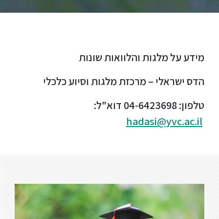
ללימודי
אנגלית
ועברית
תואר
מידע על מלגות והלוואות שונות
שני
הדס ישראלי – מרכזת מלגות וסיוע כלכלי
המרכז
טלפון: 04-6423698 דוא"ל:
הקדם
אקדמי
hadasi@yvc.ac.il
לימודי
חוץ
והמשך
מתעניינים