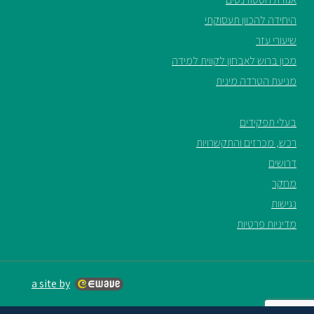
היחידה להכוון תעסוקתי
שיעורי עזר
מכון ברוש לאבחון לקווית למידה
מניעת הטרדה מינית
בעלי תפקידים
רכש, מכרזים והתקשרויות
דרושים
מחקר
נגישות
מדיניות פרטיות
a site by