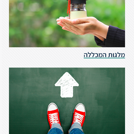
סטודנטים
בוגרים
סגל
מלגות המכללה
שכר
לימוד
מחקר
והוראה
היחידה
לבינלאומיות