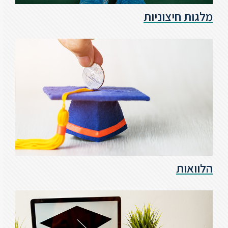
מלגות חיצוניות
ספריה
משרתי
מילואים
וכוחות
הביטחון
–
זכויות
והטבות
הלוואות
הרשמו
עכשיו