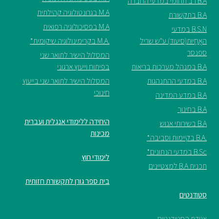
B.A רב תחומי במדעי החברה
M.A בגרונטולוגיה קהילתית
B.A בתקשורת
M.A בפסיכולוגיה רפואית
B.S.N במדעי
האֲחָיוּת(סיעוד) ע"ש שריל
.M.A בקרימינולוגיה שיקומית*
ספנסר
המסלול הישיר לתואר שני
B.A במנהל מערכות בריאות
בפיתוח וייעוץ ארגוני
B.A במדעי ההתנהגות
המסלול הישיר לתואר שני בייעוץ
חינוכי
B.A במדע המדינה
B.A בחינוך
היחידה ללימודי אנגלית ועברית
B.A בשירותי אנוש
מכינות
.B.A בקיימות וסביבה*
B.Sc במדעי הנתונים*
לימודי חוץ
תכנית B.A למצטיינים
בית ספר גורן לתקשורת חזותית
סטודנטים
אגודת הסטודנטים