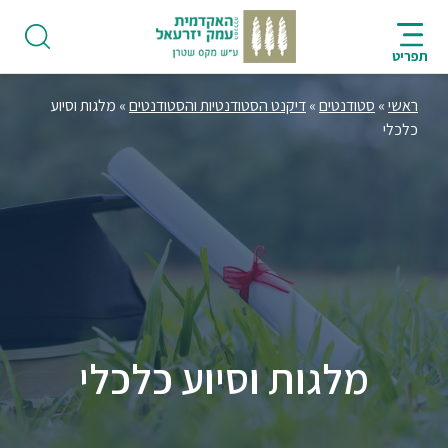
ניווט
סרגל
חיפוש
לתחתית
AR
ניווט
לתוכן
העמוד
תפריט
מרכזי
ראשי
»
סטודנטים
»
דיקנט הסטודנטיות והסטודנטים
»
מלגות וסיוע
כלכלי
פודקאסט
אודות
תואר
ראשון
מלגות וסיוע כלכלי
היחידה