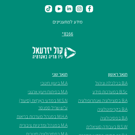
מידע למתעניינים
8166*
תואר ראשון
תואר שני
B.A בכלכלה וניהול
M.A ביעוץ חינוכי
B.Sc במערכות מידע
M.A בפיתוח וייעוץ ארגוני
B.A בסוציולוגיה ואנתרופולוגיה
M.S.N במדעי האֲחָיוּת (סיעוד)
ע"ש שריל ספנסר
B.A בקרימינולוגיה
M.H.A במנהל מערכות בריאות
B.A בפסיכולוגיה
M.A במנהל ומדיניות ציבורית
B.S.W בעבודה סוציאלית
M.A בפסיכולוגיה חינוכית