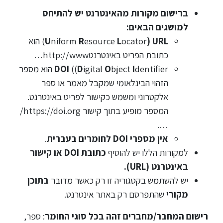
ם מקורות מהאינטרנט יש להתיחס
סטודנטים
ים הבאים
:
UR
)
ocator
L
esource
R
niform
U
) הוא
בוגרים
תובת הפריט באינטרנטhttp://www…
I
bject
O
igital
D
((
DOI
dentifier הוא מספר
סגל
זהוי הבינלאומי שמקבל מאמר או ספר
לקטרוני ומשמש כקישור לפריט באינטרנט.
המספר מופיע בתוך קישור https://doi.org/
שכר
לימוד
…
ין מספרי DOI לחומרים
בעברית
.
ת הללו יש להוסיף
כתובת DOI או קישור
מחקר
 (URL).
והוראה
תמש בקטגוריה זו רק כאשר מדובר
בתוכן
שהתפרסם רק באתר אינטרנט.
היחידה
לבינלאומיות
ר/מחברים זהה בכל סוגי החומר
: ספר,