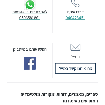
ללימודי
אנגלית
ועברית
 איתנו
להתכתבות בוואטסאפ
0506581861
046423
תואר
שני
המרכז
חפשו אותנו בפייסבוק
הקדם
מייל
אקדמי
ו קשר במייל
לימודי
חוץ
והמשך
רים, דוחות ומקורות מולטימדיה
מתעניינים
אינטרנט