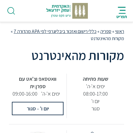
HE
»
כללי רישום ואזכור ביבליוגרפי לפי APA מהדורה 7
»
טרנט
ת מהאינטרנט
פודקאסט
 פתיחה
וואטסאפ וצ'אט עם
אודות
ם א'-ה'
ספרן.ית
08:00-1
ימים א'-ה'
09:00-16:00
תואר
יום ו'
ראשון
סגור
יום ו' - סגור
היחידה