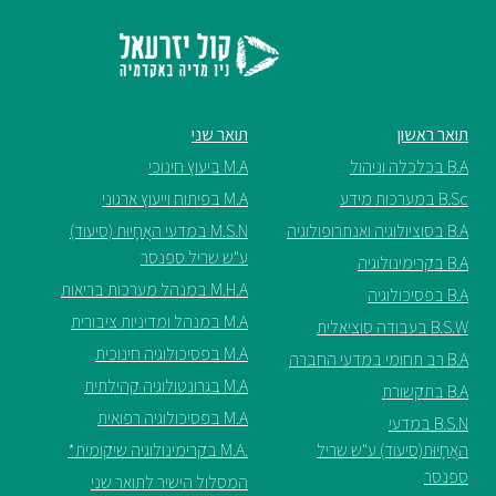
תואר שני
M.A ביעוץ חינוכי
M.A בפיתוח וייעוץ ארגוני
M.S.N במדעי האֲחָיוּת (סיעוד)
ע"ש שריל ספנסר
M.H.A במנהל מערכות בריאות
M.A במנהל ומדיניות ציבורית
M.A בפסיכולוגיה חינוכית
M.A בגרונטולוגיה קהילתית
M.A בפסיכולוגיה רפואית
 ע"ש שריל
.M.A בקרימינולוגיה שיקומית*
המסלול הישיר לתואר שני